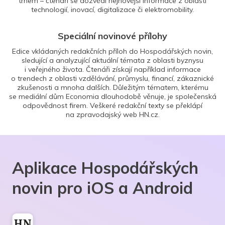
trhem – čtenáři se dozvědí nejnovější informace z oblasti
technologií, inovací, digitalizace či elektromobility.
Speciální novinové přílohy
Edice vkládaných redakčních příloh do Hospodářských novin,
sledující a analyzující aktuální témata z oblasti byznysu
i veřejného života. Čtenáři získají například informace
o trendech z oblasti vzdělávání, průmyslu, financí, zákaznické
zkušenosti a mnoha dalších. Důležitým tématem, kterému
se mediální dům Economia dlouhodobě věnuje, je společenská
odpovědnost firem. Veškeré redakční texty se překlápí
na zpravodajský web HN.cz.
Aplikace Hospodářských
novin pro iOS a Android