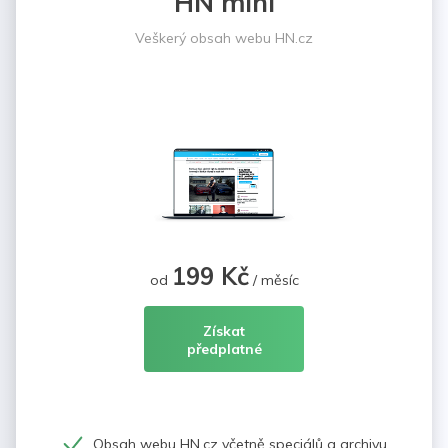
HN mini
Veškerý obsah webu HN.cz
199 Kč
od
/ měsíc
Získat
předplatné
Obsah webu HN.cz včetně speciálů a archivu