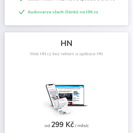
Audioverze všech článků na HN.cz
HN
Web HN.cz bez reklam a aplikace HN.
299 Kč
od
/ měsíc