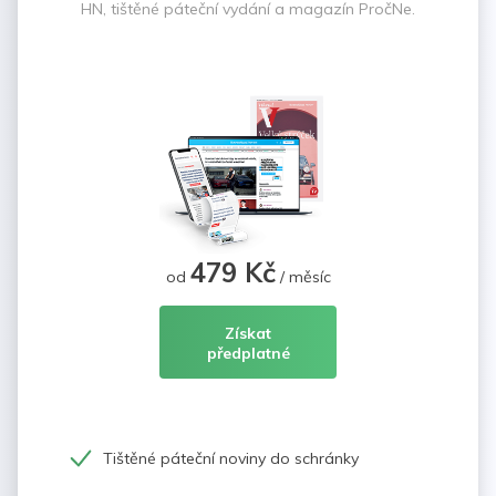
HN, tištěné páteční vydání a magazín PročNe.
479 Kč
od
/ měsíc
Získat
předplatné
Tištěné páteční noviny do schránky