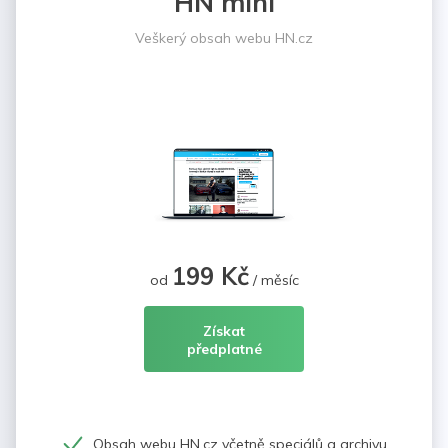
HN mini
Veškerý obsah webu HN.cz
199 Kč
od
/ měsíc
Získat
předplatné
Obsah webu HN.cz včetně speciálů a archivu