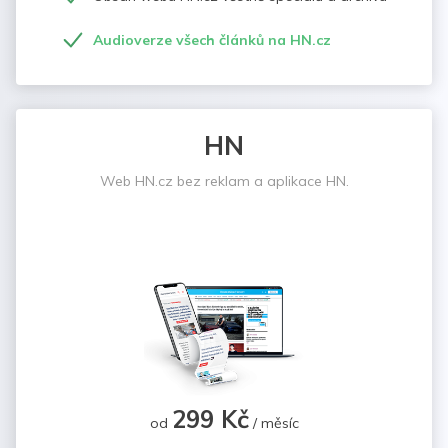
Audioverze všech článků na HN.cz
HN
Web HN.cz bez reklam a aplikace HN.
299 Kč
od
/ měsíc