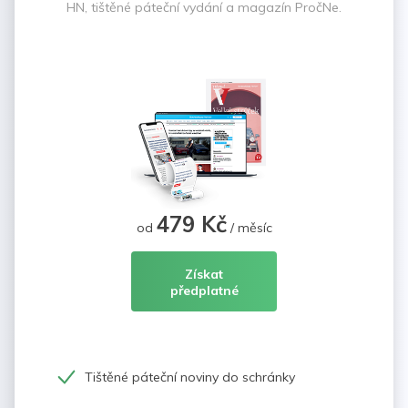
HN, tištěné páteční vydání a magazín PročNe.
479 Kč
od
/ měsíc
Získat
předplatné
Tištěné páteční noviny do schránky