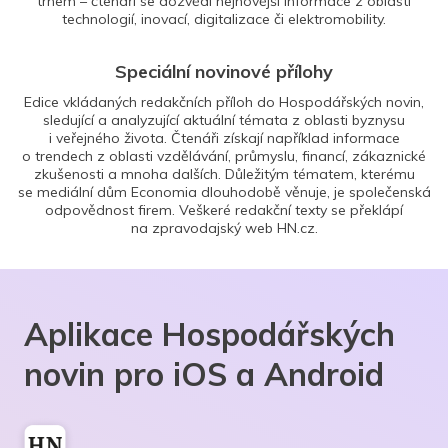
trhem – čtenáři se dozvědí nejnovější informace z oblasti
technologií, inovací, digitalizace či elektromobility.
Speciální novinové přílohy
Edice vkládaných redakčních příloh do Hospodářských novin,
sledující a analyzující aktuální témata z oblasti byznysu
i veřejného života. Čtenáři získají například informace
o trendech z oblasti vzdělávání, průmyslu, financí, zákaznické
zkušenosti a mnoha dalších. Důležitým tématem, kterému
se mediální dům Economia dlouhodobě věnuje, je společenská
odpovědnost firem. Veškeré redakční texty se překlápí
na zpravodajský web HN.cz.
Aplikace Hospodářských
novin pro iOS a Android