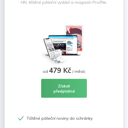
HN, tištěné páteční vydání a magazín PročNe.
479 Kč
od
/ měsíc
Získat
předplatné
Tištěné páteční noviny do schránky