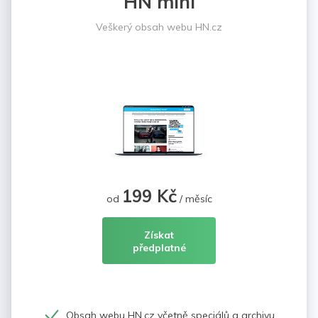
HN mini
Veškerý obsah webu HN.cz
199 Kč
od
/ měsíc
Získat
předplatné
Obsah webu HN.cz včetně speciálů a archivu