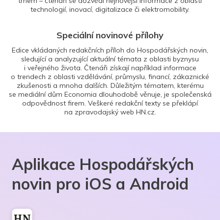
trhem – čtenáři se dozvědí nejnovější informace z oblasti
technologií, inovací, digitalizace či elektromobility.
Speciální novinové přílohy
Edice vkládaných redakčních příloh do Hospodářských novin,
sledující a analyzující aktuální témata z oblasti byznysu
i veřejného života. Čtenáři získají například informace
o trendech z oblasti vzdělávání, průmyslu, financí, zákaznické
zkušenosti a mnoha dalších. Důležitým tématem, kterému
se mediální dům Economia dlouhodobě věnuje, je společenská
odpovědnost firem. Veškeré redakční texty se překlápí
na zpravodajský web HN.cz.
Aplikace Hospodářských
novin pro iOS a Android