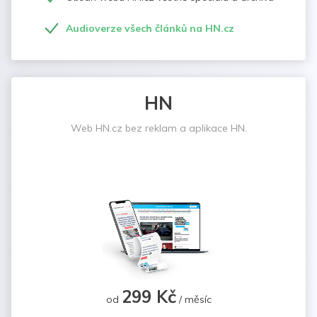
Audioverze všech článků na HN.cz
HN
Web HN.cz bez reklam a aplikace HN.
299 Kč
od
/ měsíc