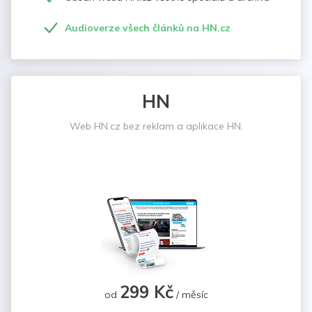
Audioverze všech článků na HN.cz
HN
Web HN.cz bez reklam a aplikace HN.
299 Kč
od
/ měsíc