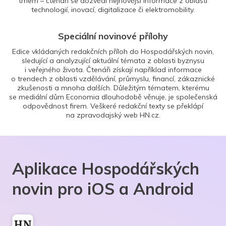
trhem – čtenáři se dozvědí nejnovější informace z oblasti
technologií, inovací, digitalizace či elektromobility.
Speciální novinové přílohy
Edice vkládaných redakčních příloh do Hospodářských novin,
sledující a analyzující aktuální témata z oblasti byznysu
i veřejného života. Čtenáři získají například informace
o trendech z oblasti vzdělávání, průmyslu, financí, zákaznické
zkušenosti a mnoha dalších. Důležitým tématem, kterému
se mediální dům Economia dlouhodobě věnuje, je společenská
odpovědnost firem. Veškeré redakční texty se překlápí
na zpravodajský web HN.cz.
Aplikace Hospodářských
novin pro iOS a Android