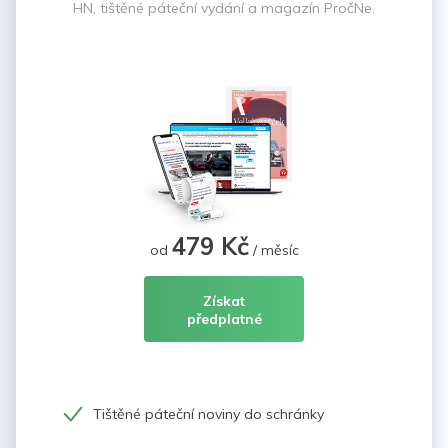
HN, tištěné páteční vydání a magazín PročNe.
479 Kč
od
/ měsíc
Získat
předplatné
Tištěné páteční noviny do schránky