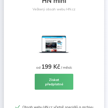
HN mini
Veškerý obsah webu HN.cz
199 Kč
od
/ měsíc
Získat
předplatné
Obsah webu HN.cz včetně speciálů a archivu