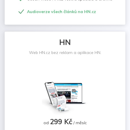
Audioverze všech článků na HN.cz
HN
Web HN.cz bez reklam a aplikace HN.
299 Kč
od
/ měsíc