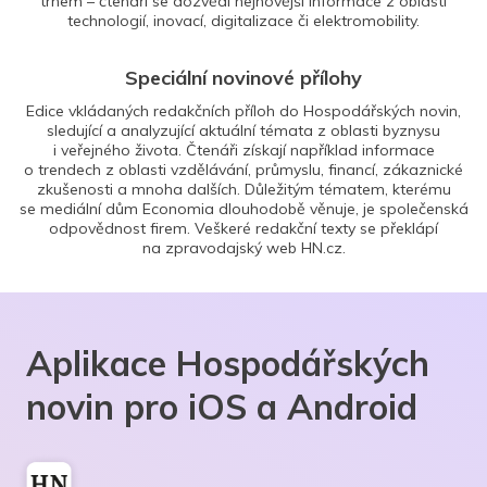
trhem – čtenáři se dozvědí nejnovější informace z oblasti
technologií, inovací, digitalizace či elektromobility.
Speciální novinové přílohy
Edice vkládaných redakčních příloh do Hospodářských novin,
sledující a analyzující aktuální témata z oblasti byznysu
i veřejného života. Čtenáři získají například informace
o trendech z oblasti vzdělávání, průmyslu, financí, zákaznické
zkušenosti a mnoha dalších. Důležitým tématem, kterému
se mediální dům Economia dlouhodobě věnuje, je společenská
odpovědnost firem. Veškeré redakční texty se překlápí
na zpravodajský web HN.cz.
Aplikace Hospodářských
novin pro iOS a Android