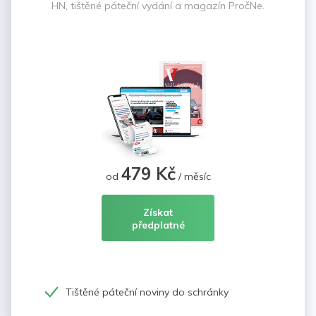
HN, tištěné páteční vydání a magazín PročNe.
479 Kč
od
/ měsíc
Získat
předplatné
Tištěné páteční noviny do schránky