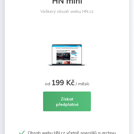
HN mini
Veškerý obsah webu HN.cz
199 Kč
od
/ měsíc
Získat
předplatné
Obsah webu HN.cz včetně speciálů a archivu