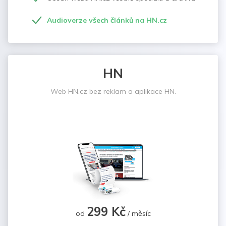
Audioverze všech článků na HN.cz
HN
Web HN.cz bez reklam a aplikace HN.
299 Kč
od
/ měsíc