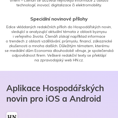
trhem – čtenáři se dozvědí nejnovější informace z oblasti
technologií, inovací, digitalizace či elektromobility.
Speciální novinové přílohy
Edice vkládaných redakčních příloh do Hospodářských novin,
sledující a analyzující aktuální témata z oblasti byznysu
i veřejného života. Čtenáři získají například informace
o trendech z oblasti vzdělávání, průmyslu, financí, zákaznické
zkušenosti a mnoha dalších. Důležitým tématem, kterému
se mediální dům Economia dlouhodobě věnuje, je společenská
odpovědnost firem. Veškeré redakční texty se překlápí
na zpravodajský web HN.cz.
Aplikace Hospodářských
novin pro iOS a Android