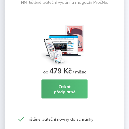
HN, tištěné páteční vydání a magazín PročNe.
479 Kč
od
/ měsíc
Získat
předplatné
Tištěné páteční noviny do schránky