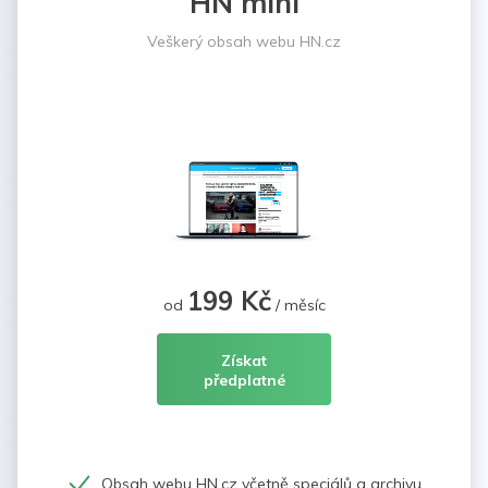
HN mini
Veškerý obsah webu HN.cz
199 Kč
od
/ měsíc
Získat
předplatné
Obsah webu HN.cz včetně speciálů a archivu