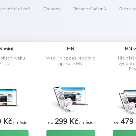
udenti a učitelé
Ekonom
Obchodní věstník
Distribu
N mini
HN
HN v
 obsah webu
Web HN.cz bez reklam a
HN, tiště
HN.cz
aplikace HN.
vydání 
Pro
9 Kč
299 Kč
479
/ měsíc
od
/ měsíc
od