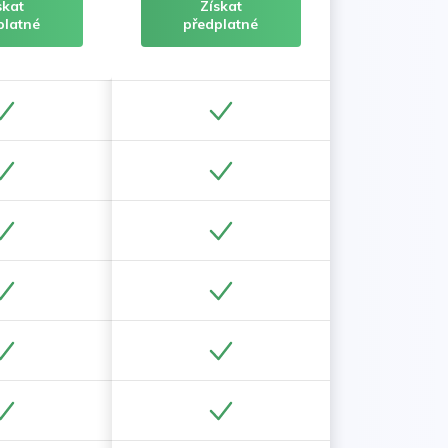
skat
Získat
platné
předplatné