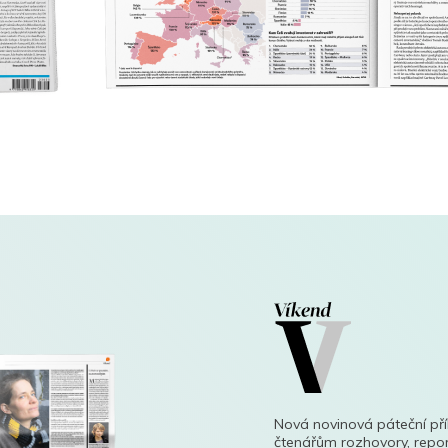
Nová novinová páteční př
čtenářům rozhovory, repor