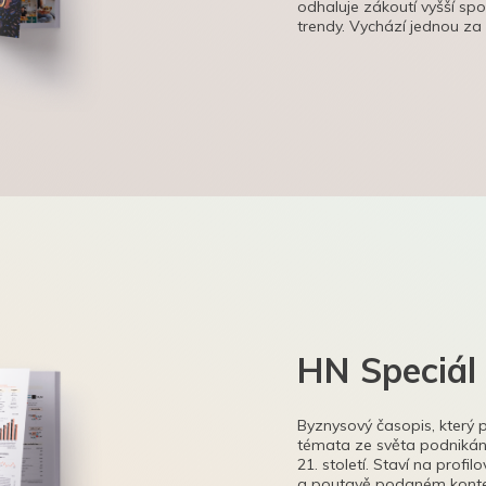
odhaluje zákoutí vyšší sp
trendy. Vychází jednou za
HN Speciál
Byznysový časopis, který 
témata ze světa podnikání
21. století. Staví na profi
a poutavě podaném kontex