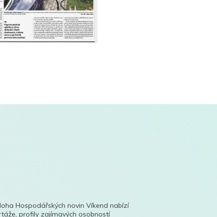
íloha Hospodářských novin Víkend nabízí
táže, profily zajímavých osobností