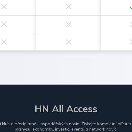
HN All Access
ní klub a předplatné Hospodářských novin. Získejte kompletní přístup
byznysu, ekonomiky, investic, eventů a network navíc.