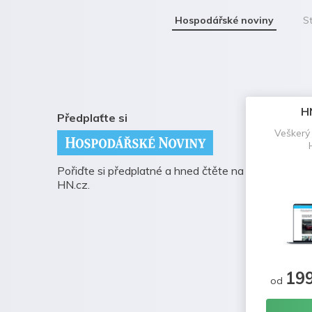
Hospodářské noviny
St
H
Předplaťte si
Veškerý
Pořiďte si předplatné a hned čtěte na
HN.cz.
19
od