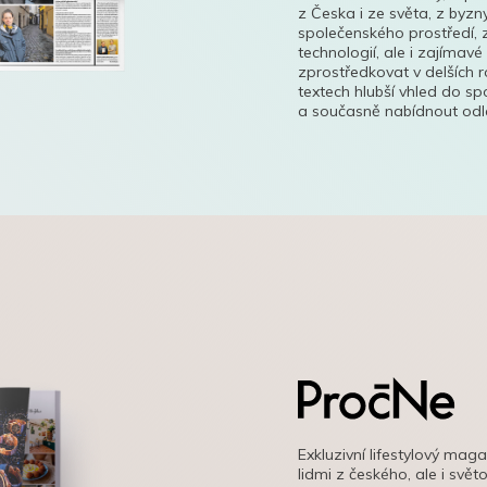
z Česka i ze světa, z byzn
společenského prostředí, z
technologií, ale i zajímavé
zprostředkovat v delších r
textech hlubší vhled do s
a současně nabídnout odle
Exkluzivní lifestylový mag
lidmi z českého, ale i svě