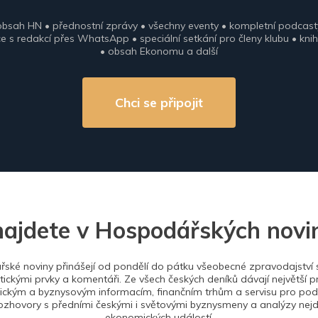
obsah HN • přednostní zprávy • všechny eventy • kompletní podcast
 s redakcí přes WhatsApp • speciální setkání pro členy klubu • knih
• obsah Ekonomu a další
Chci se připojit
najdete v Hospodářských novi
ské noviny přinášejí od pondělí do pátku všeobecné zpravodajství s
tickými prvky a komentáři. Ze všech českých deníků dávají největší p
ckým a byznysovým informacím, finančním trhům a servisu pro podn
ozhovory s předními českými i světovými byznysmeny a analýzy nejdů
ekonomických událostí.