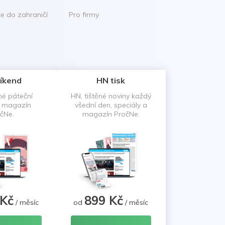
ce do zahraničí
Pro firmy
íkend
HN tisk
né páteční
HN, tištěné noviny každý
a magazín
všední den, speciály a
čNe.
magazín PročNe.
 Kč
899 Kč
/ měsíc
od
/ měsíc