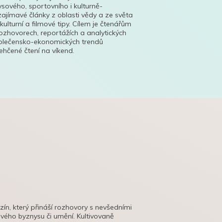
ysového, sportovního i kulturně-
ajímavé články z oblasti vědy a ze světa
 kulturní a filmové tipy. Cílem je čtenářům
ozhovorech, reportážích a analytických
polečensko-ekonomických trendů
hčené čtení na víkend.
azín, který přináší rozhovory s nevšedními
tového byznysu či umění. Kultivovaně