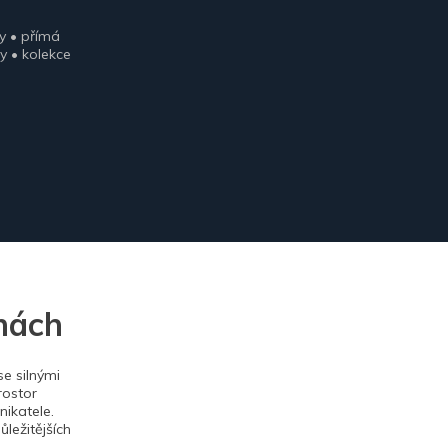
y • přímá
y • kolekce
nách
e silnými
rostor
ikatele.
ležitějších