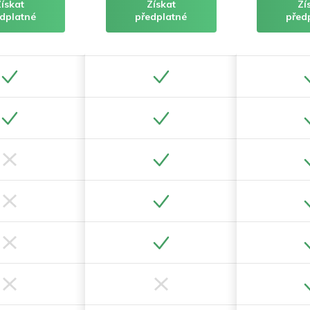
Získat
Získat
Zí
dplatné
předplatné
před