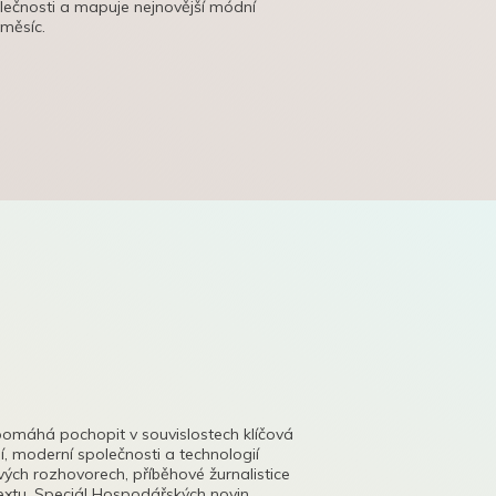
olečnosti a mapuje nejnovější módní
 měsíc.
pomáhá pochopit v souvislostech klíčová
, moderní společnosti a technologií
lových rozhovorech, příběhové žurnalistice
tu. Speciál Hospodářských novin