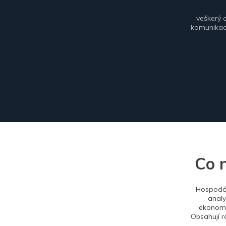
veškerý 
komunikace
Co 
Hospodář
analy
ekonomi
Obsahují r