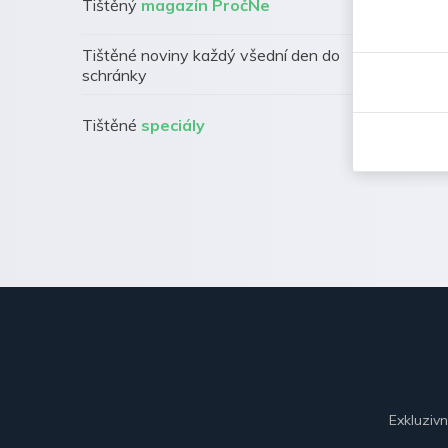
Tištěný
magazín PročNe
Tištěné noviny každý všední den do
schránky
Tištěné
speciály
Exkluziv