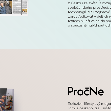
z Česka i ze světa, z byzn
společenského prostředí, z
technologií, ale i zajímavé
zprostředkovat v delších r
textech hlubší vhled do s
a současně nabídnout odle
Exkluzivní lifestylový mag
lidmi z českého, ale i svě