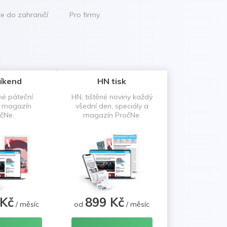
ce do zahraničí
Pro firmy
íkend
HN tisk
né páteční
HN, tištěné noviny každý
a magazín
všední den, speciály a
čNe.
magazín PročNe.
 Kč
899 Kč
/ měsíc
od
/ měsíc