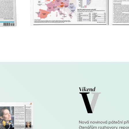
Nová novinová páteční př
čtenářům rozhovory, repor