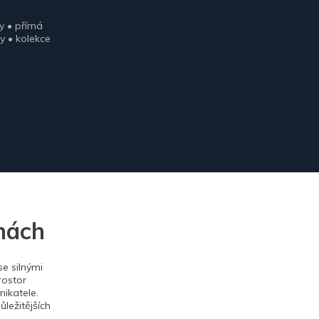
y • přímá
y • kolekce
nách
e silnými
rostor
ikatele.
ležitějších