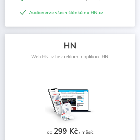
Audioverze všech článků na HN.cz
HN
Web HN.cz bez reklam a aplikace HN.
299 Kč
od
/ měsíc