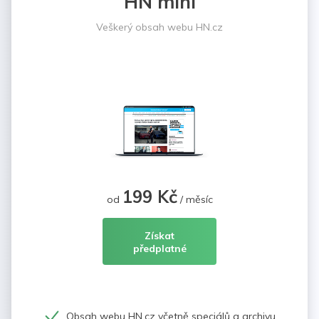
HN mini
Veškerý obsah webu HN.cz
199 Kč
od
/ měsíc
Získat
předplatné
Obsah webu HN.cz včetně speciálů a archivu