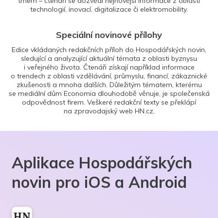
trhem – čtenáři se dozvědí nejnovější informace z oblasti
technologií, inovací, digitalizace či elektromobility.
Speciální novinové přílohy
Edice vkládaných redakčních příloh do Hospodářských novin,
sledující a analyzující aktuální témata z oblasti byznysu
i veřejného života. Čtenáři získají například informace
o trendech z oblasti vzdělávání, průmyslu, financí, zákaznické
zkušenosti a mnoha dalších. Důležitým tématem, kterému
se mediální dům Economia dlouhodobě věnuje, je společenská
odpovědnost firem. Veškeré redakční texty se překlápí
na zpravodajský web HN.cz.
Aplikace Hospodářských
novin pro iOS a Android