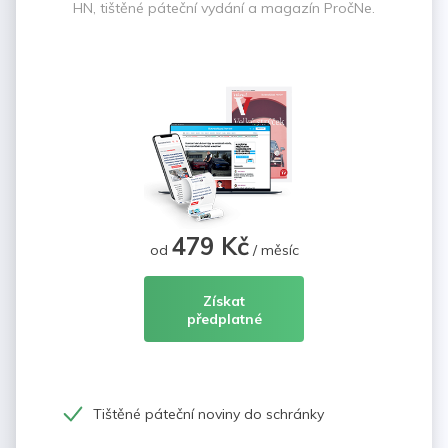
HN, tištěné páteční vydání a magazín PročNe.
479 Kč
od
/ měsíc
Získat
předplatné
Tištěné páteční noviny do schránky