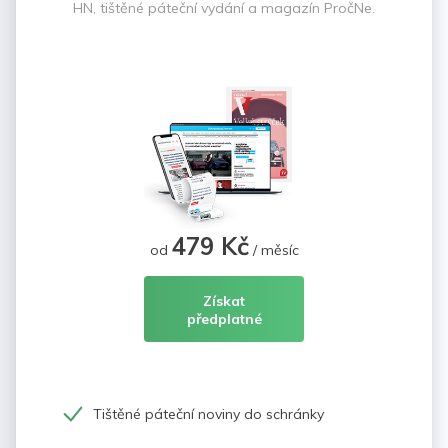
HN, tištěné páteční vydání a magazín PročNe.
479 Kč
od
/ měsíc
Získat
předplatné
Tištěné páteční noviny do schránky