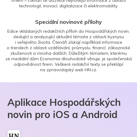
trhem – čtenáři se dozvědí nejnovější informace z oblasti
technologií, inovací, digitalizace či elektromobility.
Speciální novinové přílohy
Edice vkládaných redakčních příloh do Hospodářských novin,
sledující a analyzující aktuální témata z oblasti byznysu
i veřejného života. Čtenáři získají například informace
o trendech z oblasti vzdělávání, průmyslu, financí, zákaznické
zkušenosti a mnoha dalších. Důležitým tématem, kterému
se mediální dům Economia dlouhodobě věnuje, je společenská
odpovědnost firem. Veškeré redakční texty se překlápí
na zpravodajský web HN.cz.
Aplikace Hospodářských
novin pro iOS a Android