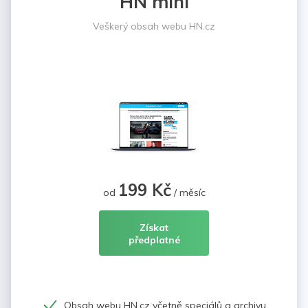
HN mini
Veškerý obsah webu HN.cz
199 Kč
od
/ měsíc
Získat
předplatné
Obsah webu HN.cz včetně speciálů a archivu