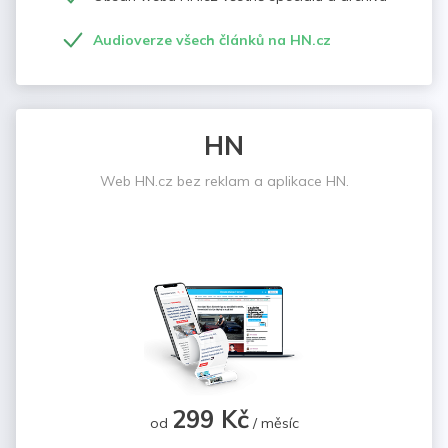
Audioverze všech článků na HN.cz
HN
Web HN.cz bez reklam a aplikace HN.
299 Kč
od
/ měsíc