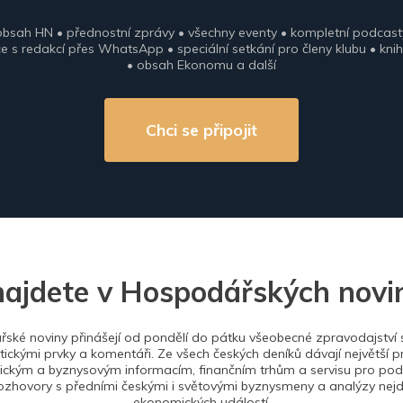
obsah HN • přednostní zprávy • všechny eventy • kompletní podcast
 s redakcí přes WhatsApp • speciální setkání pro členy klubu • knih
• obsah Ekonomu a další
Chci se připojit
najdete v Hospodářských novi
ské noviny přinášejí od pondělí do pátku všeobecné zpravodajství s
tickými prvky a komentáři. Ze všech českých deníků dávají největší p
ckým a byznysovým informacím, finančním trhům a servisu pro podn
ozhovory s předními českými i světovými byznysmeny a analýzy nejdů
ekonomických událostí.