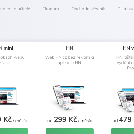
udenti a učitelé
Ekonom
Obchodní věstník
Distribu
N mini
HN
HN v
 obsah webu
Web HN.cz bez reklam a
HN, tiště
HN.cz
aplikace HN.
vydání 
Pro
9 Kč
299 Kč
479
/ měsíc
od
/ měsíc
od