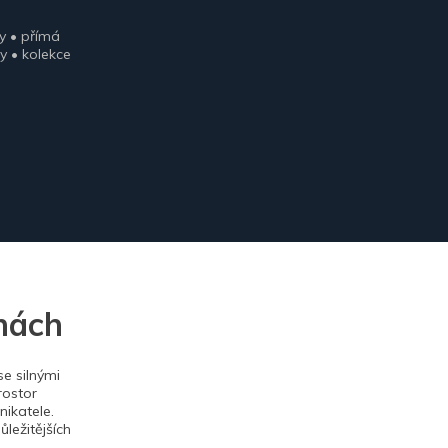
y • přímá
y • kolekce
nách
e silnými
rostor
ikatele.
ležitějších