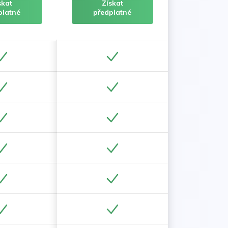
skat
Získat
platné
předplatné