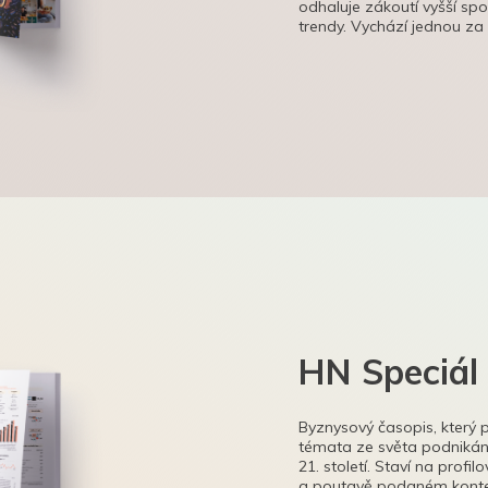
odhaluje zákoutí vyšší sp
trendy. Vychází jednou za
HN Speciál
Byznysový časopis, který 
témata ze světa podnikání
21. století. Staví na profi
a poutavě podaném kontex