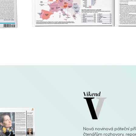
Nová novinová páteční př
čtenářům rozhovory, repor