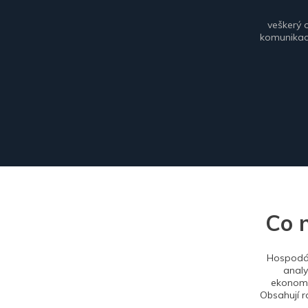
veškerý 
komunikace
Co 
Hospodář
analy
ekonomi
Obsahují r