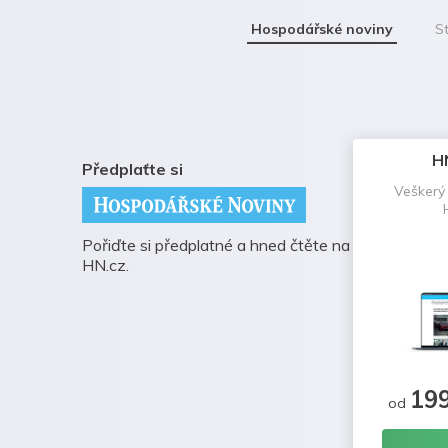
Hospodářské noviny
St
H
Předplaťte si
Veškerý
Pořiďte si předplatné a hned čtěte na
HN.cz.
19
od