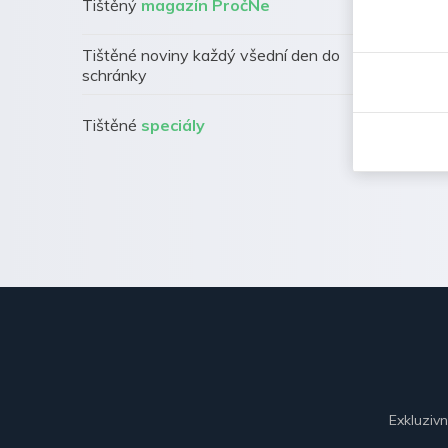
Tištěný
magazín PročNe
Tištěné noviny každý všední den do
schránky
Tištěné
speciály
Exkluziv