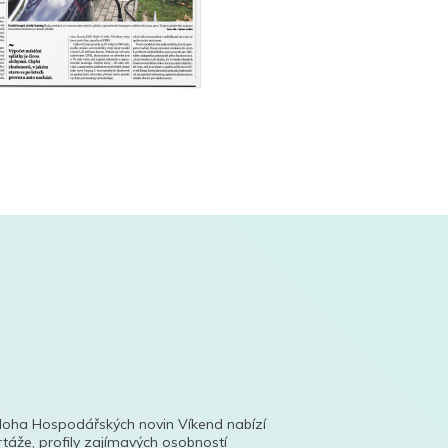
íloha Hospodářských novin Víkend nabízí
táže, profily zajímavých osobností