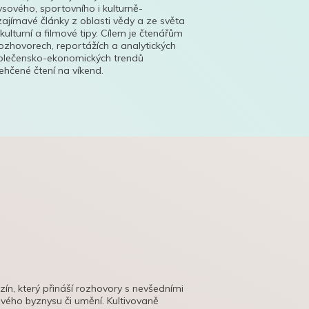
ysového, sportovního i kulturně-
ajímavé články z oblasti vědy a ze světa
 kulturní a filmové tipy. Cílem je čtenářům
ozhovorech, reportážích a analytických
polečensko-ekonomických trendů
hčené čtení na víkend.
azín, který přináší rozhovory s nevšedními
tového byznysu či umění. Kultivovaně