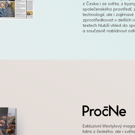
z Česka i ze světa, z byzn
společenského prostředí, z
technologií, ale i zajímavé
zprostředkovat v delších r
textech hlubší vhled do s
a současně nabídnout odle
Exkluzivní lifestylový mag
lidmi z českého, ale i svě