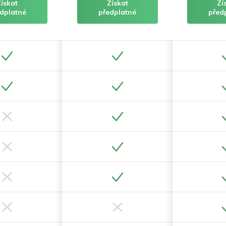
Získat
Získat
Zí
dplatné
předplatné
před