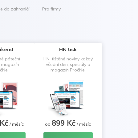
ce do zahraničí
Pro firmy
íkend
HN tisk
né páteční
HN, tištěné noviny každý
a magazín
všední den, speciály a
čNe.
magazín PročNe.
 Kč
899 Kč
/ měsíc
od
/ měsíc