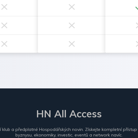
HN All Access
ní klub a předplatné Hospodářských novin. Získejte kompletní přístup
byznysu, ekonomiky, investic, eventů a network navíc.