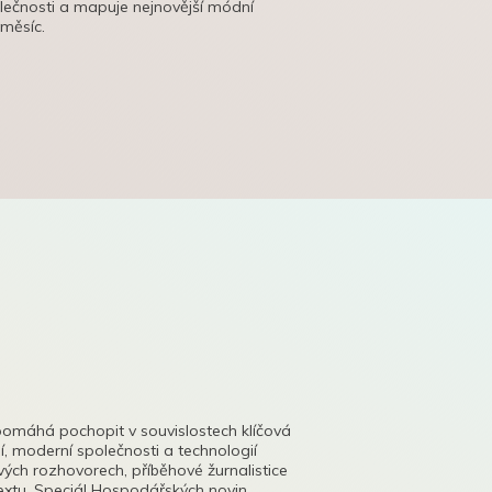
olečnosti a mapuje nejnovější módní
 měsíc.
pomáhá pochopit v souvislostech klíčová
, moderní společnosti a technologií
lových rozhovorech, příběhové žurnalistice
tu. Speciál Hospodářských novin