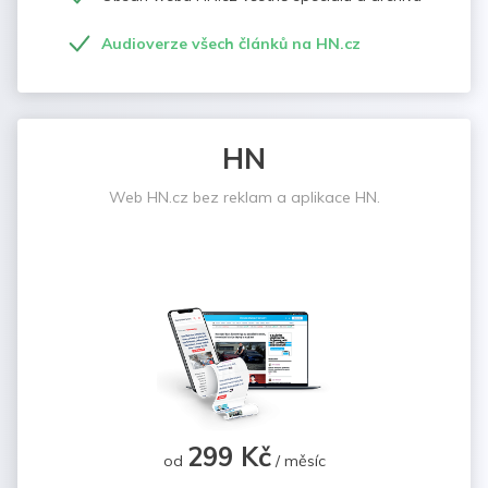
Audioverze všech článků na HN.cz
HN
Web HN.cz bez reklam a aplikace HN.
299 Kč
od
/ měsíc