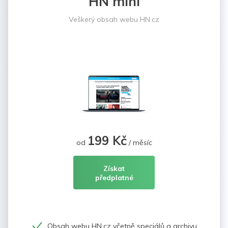
HN mini
Veškerý obsah webu HN.cz
199 Kč
od
/ měsíc
Získat
předplatné
Obsah webu HN.cz včetně speciálů a archivu