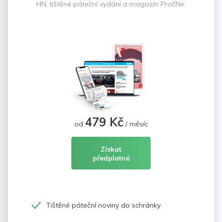
HN, tištěné páteční vydání a magazín PročNe.
479 Kč
od
/ měsíc
Získat
předplatné
Tištěné páteční noviny do schránky