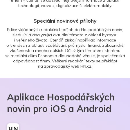
trhem – čtenáři se dozvědí nejnovější informace z oblasti
technologií, inovací, digitalizace či elektromobility.
Speciální novinové přílohy
Edice vkládaných redakčních příloh do Hospodářských novin,
sledující a analyzující aktuální témata z oblasti byznysu
i veřejného života. Čtenáři získají například informace
o trendech z oblasti vzdělávání, průmyslu, financí, zákaznické
zkušenosti a mnoha dalších. Důležitým tématem, kterému
se mediální dům Economia dlouhodobě věnuje, je společenská
odpovědnost firem. Veškeré redakční texty se překlápí
na zpravodajský web HN.cz.
Aplikace Hospodářských
novin pro iOS a Android