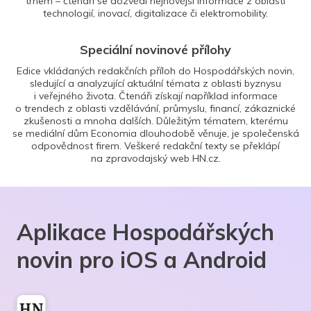
trhem – čtenáři se dozvědí nejnovější informace z oblasti
technologií, inovací, digitalizace či elektromobility.
Speciální novinové přílohy
Edice vkládaných redakčních příloh do Hospodářských novin,
sledující a analyzující aktuální témata z oblasti byznysu
i veřejného života. Čtenáři získají například informace
o trendech z oblasti vzdělávání, průmyslu, financí, zákaznické
zkušenosti a mnoha dalších. Důležitým tématem, kterému
se mediální dům Economia dlouhodobě věnuje, je společenská
odpovědnost firem. Veškeré redakční texty se překlápí
na zpravodajský web HN.cz.
Aplikace Hospodářských
novin pro iOS a Android