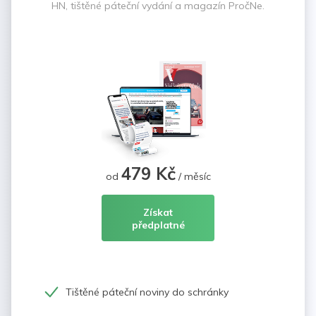
HN, tištěné páteční vydání a magazín PročNe.
479 Kč
od
/ měsíc
Získat
předplatné
Tištěné páteční noviny do schránky