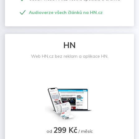
Audioverze všech článků na HN.cz
HN
Web HN.cz bez reklam a aplikace HN.
299 Kč
od
/ měsíc