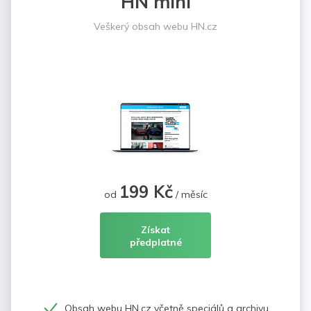
HN mini
Veškerý obsah webu HN.cz
199 Kč
od
/ měsíc
Získat
předplatné
Obsah webu HN.cz včetně speciálů a archivu