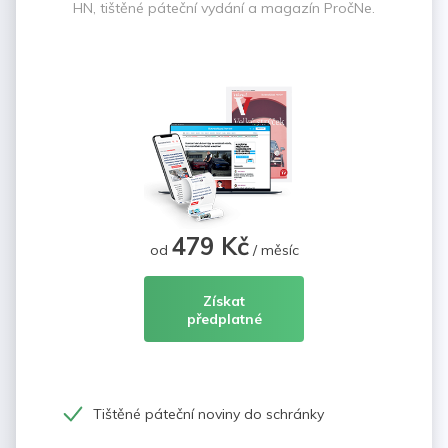
HN, tištěné páteční vydání a magazín PročNe.
479 Kč
od
/ měsíc
Získat
předplatné
Tištěné páteční noviny do schránky