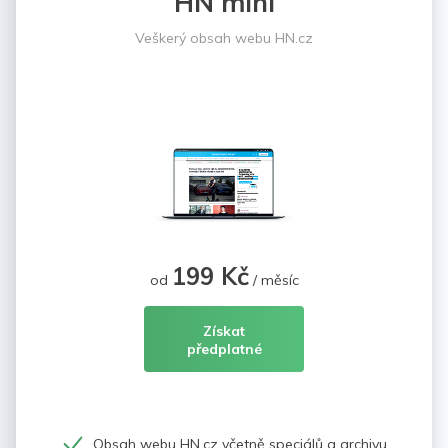
HN mini
Veškerý obsah webu HN.cz
199 Kč
od
/ měsíc
Získat
předplatné
Obsah webu HN.cz včetně speciálů a archivu