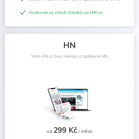
Audioverze všech článků na HN.cz
HN
Web HN.cz bez reklam a aplikace HN.
299 Kč
od
/ měsíc