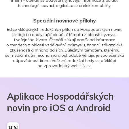
trhem – čtenáři se dozvědí nejnovější informace z oblasti
technologií, inovací, digitalizace či elektromobility.
Speciální novinové přílohy
Edice vkládaných redakčních příloh do Hospodářských novin,
sledující a analyzující aktuální témata z oblasti byznysu
i veřejného života. Čtenáři získají například informace
o trendech z oblasti vzdělávání, průmyslu, financí, zákaznické
zkušenosti a mnoha dalších. Důležitým tématem, kterému
se mediální dům Economia dlouhodobě věnuje, je společenská
odpovědnost firem. Veškeré redakční texty se překlápí
na zpravodajský web HN.cz.
Aplikace Hospodářských
novin pro iOS a Android