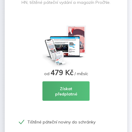
HN, tištěné páteční vydání a magazín PročNe.
479 Kč
od
/ měsíc
Získat
předplatné
Tištěné páteční noviny do schránky