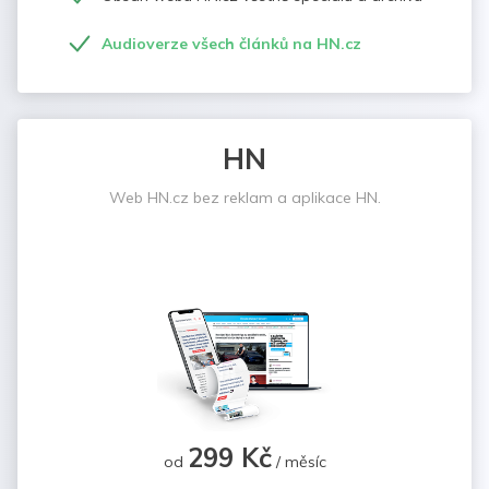
Audioverze všech článků na HN.cz
HN
Web HN.cz bez reklam a aplikace HN.
299 Kč
od
/ měsíc