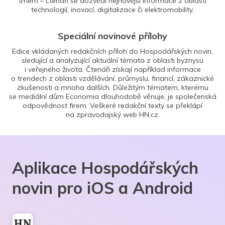
trhem – čtenáři se dozvědí nejnovější informace z oblasti
technologií, inovací, digitalizace či elektromobility.
Speciální novinové přílohy
Edice vkládaných redakčních příloh do Hospodářských novin,
sledující a analyzující aktuální témata z oblasti byznysu
i veřejného života. Čtenáři získají například informace
o trendech z oblasti vzdělávání, průmyslu, financí, zákaznické
zkušenosti a mnoha dalších. Důležitým tématem, kterému
se mediální dům Economia dlouhodobě věnuje, je společenská
odpovědnost firem. Veškeré redakční texty se překlápí
na zpravodajský web HN.cz.
Aplikace Hospodářských
novin pro iOS a Android