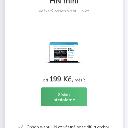
HN mini
Veškerý obsah webu HN.cz
199 Kč
od
/ měsíc
Získat
předplatné
Obsah webu HN.cz včetně speciálů a archivu