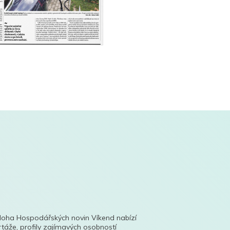
íloha Hospodářských novin Víkend nabízí
táže, profily zajímavých osobností