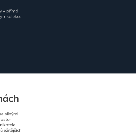
y • přímá
y • kolekce
nách
e silnými
rostor
ikatele.
ležitějších