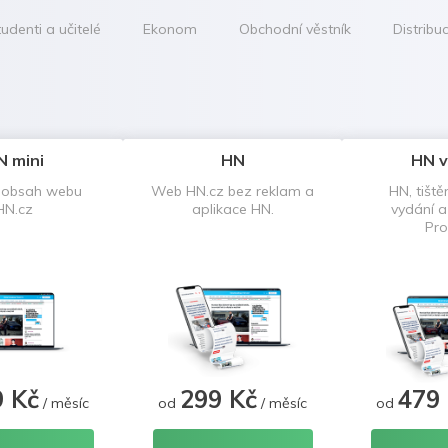
udenti a učitelé
Ekonom
Obchodní věstník
Distribu
N mini
HN
HN v
 obsah webu
Web HN.cz bez reklam a
HN, tiště
HN.cz
aplikace HN.
vydání 
Pro
9 Kč
299 Kč
479
/ měsíc
od
/ měsíc
od