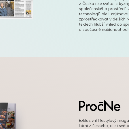
z Česka i ze světa, z byzn
společenského prostředí, z
technologií, ale i zajímavé
zprostředkovat v delších r
textech hlubší vhled do s
a současně nabídnout odle
Exkluzivní lifestylový mag
lidmi z českého, ale i svě