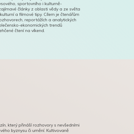
ysového, sportovního i kulturně-
ajímavé články z oblasti vědy a ze světa
 kulturní a filmové tipy. Cílem je čtenářům
ozhovorech, reportážích a analytických
polečensko-ekonomických trendů
hčené čtení na víkend.
azín, který přináší rozhovory s nevšedními
tového byznysu či umění. Kultivovaně