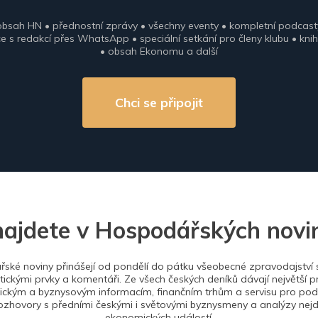
obsah HN • přednostní zprávy • všechny eventy • kompletní podcast
 s redakcí přes WhatsApp • speciální setkání pro členy klubu • knih
• obsah Ekonomu a další
Chci se připojit
najdete v Hospodářských novi
ské noviny přinášejí od pondělí do pátku všeobecné zpravodajství s
tickými prvky a komentáři. Ze všech českých deníků dávají největší p
ckým a byznysovým informacím, finančním trhům a servisu pro podn
ozhovory s předními českými i světovými byznysmeny a analýzy nejdů
ekonomických událostí.