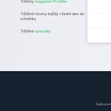
Tištěný
magazín PročNe
Tištěné noviny každý všední den do
schránky
Tištěné
speciály
Exkluziv