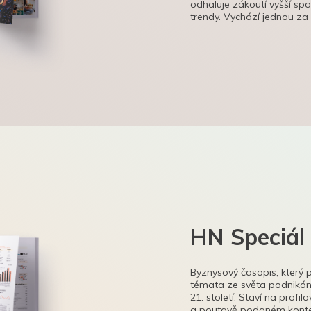
odhaluje zákoutí vyšší sp
trendy. Vychází jednou za
HN Speciál
Byznysový časopis, který 
témata ze světa podnikání
21. století. Staví na profi
a poutavě podaném kontex