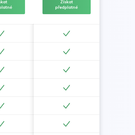
skat
Získat
platné
předplatné