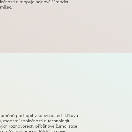
olečnosti a mapuje nejnovější módní
 měsíc.
pomáhá pochopit v souvislostech klíčová
, moderní společnosti a technologií
lových rozhovorech, příběhové žurnalistice
tu. Speciál Hospodářských novin