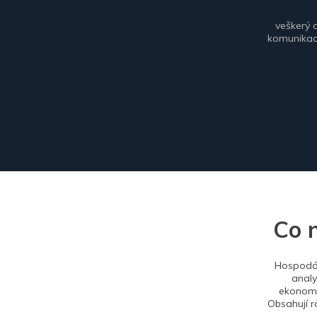
veškerý 
komunikace
Co 
Hospodář
analy
ekonomi
Obsahují r