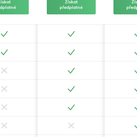
Získat
Získat
Zí
dplatné
předplatné
před