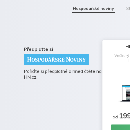
Hospodářské noviny
St
H
Předplaťte si
Veškerý
Pořiďte si předplatné a hned čtěte na
HN.cz.
19
od