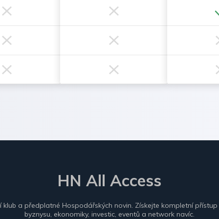
HN All Access
ní klub a předplatné Hospodářských novin. Získejte kompletní přístup
byznysu, ekonomiky, investic, eventů a network navíc.