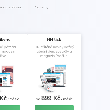
ce do zahraničí
Pro firmy
íkend
HN tisk
né páteční
HN, tištěné noviny každý
a magazín
všední den, speciály a
čNe.
magazín PročNe.
 Kč
899 Kč
/ měsíc
od
/ měsíc