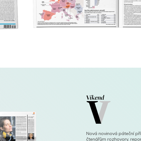
Nová novinová páteční př
čtenářům rozhovory, repor