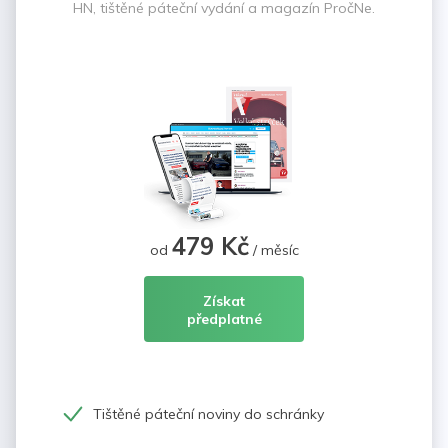
HN, tištěné páteční vydání a magazín PročNe.
479 Kč
od
/ měsíc
Získat
předplatné
Tištěné páteční noviny do schránky