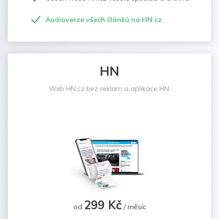
Audioverze všech článků na HN.cz
HN
Web HN.cz bez reklam a aplikace HN.
299 Kč
od
/ měsíc