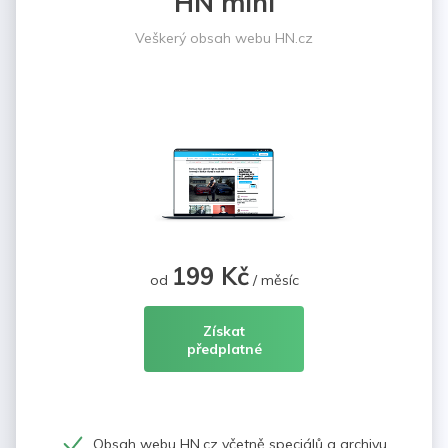
HN mini
Veškerý obsah webu HN.cz
199 Kč
od
/ měsíc
Získat
předplatné
Obsah webu HN.cz včetně speciálů a archivu