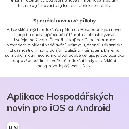
trhem – čtenáři se dozvědí nejnovější informace z oblasti
technologií, inovací, digitalizace či elektromobility.
Speciální novinové přílohy
Edice vkládaných redakčních příloh do Hospodářských novin,
sledující a analyzující aktuální témata z oblasti byznysu
i veřejného života. Čtenáři získají například informace
o trendech z oblasti vzdělávání, průmyslu, financí, zákaznické
zkušenosti a mnoha dalších. Důležitým tématem, kterému
se mediální dům Economia dlouhodobě věnuje, je společenská
odpovědnost firem. Veškeré redakční texty se překlápí
na zpravodajský web HN.cz.
Aplikace Hospodářských
novin pro iOS a Android