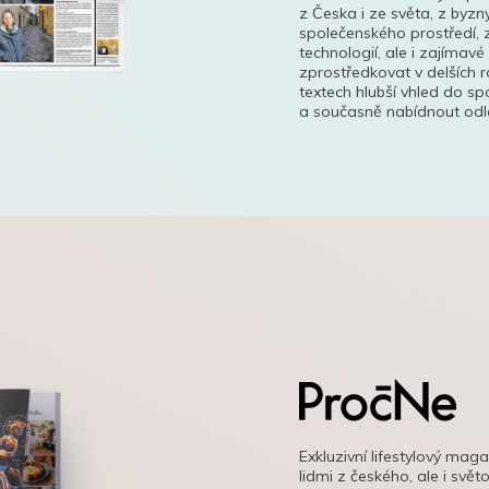
z Česka i ze světa, z byzn
společenského prostředí, z
technologií, ale i zajímavé
zprostředkovat v delších r
textech hlubší vhled do s
a současně nabídnout odle
Exkluzivní lifestylový mag
lidmi z českého, ale i svě