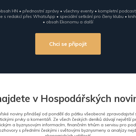
obsah HN • přednostní zprávy • všechny eventy • kompletní podcast
 s redakcí přes WhatsApp • speciální setkání pro členy klubu • knih
• obsah Ekonomu a další
Chci se připojit
najdete v Hospodářských novi
ské noviny přinášejí od pondělí do pátku všeobecné zpravodajství s
tickými prvky a komentáři. Ze všech českých deníků dávají největší p
ckým a byznysovým informacím, finančním trhům a servisu pro podn
ozhovory s předními českými i světovými byznysmeny a analýzy nejdů
ekonomických událostí.