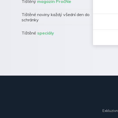
Tištěný
magazín PročNe
Tištěné noviny každý všední den do
schránky
Tištěné
speciály
Exkluziv