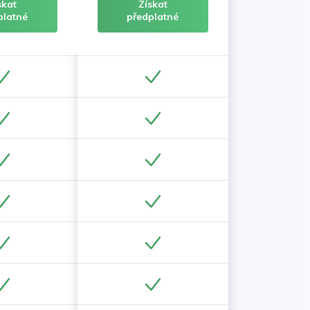
skat
Získat
platné
předplatné