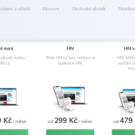
udenti a učitelé
Ekonom
Obchodní věstník
Distribu
N mini
HN
HN v
 obsah webu
Web HN.cz bez reklam a
HN, tiště
HN.cz
aplikace HN.
vydání 
Pro
9 Kč
299 Kč
479
/ měsíc
od
/ měsíc
od