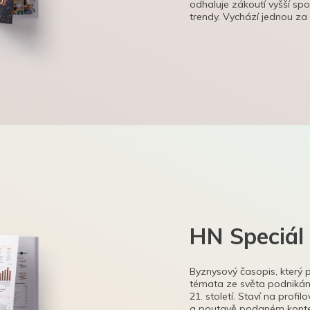
odhaluje zákoutí vyšší sp
trendy. Vychází jednou za
HN Speciál
Byznysový časopis, který 
témata ze světa podnikání
21. století. Staví na profi
a poutavě podaném kontex