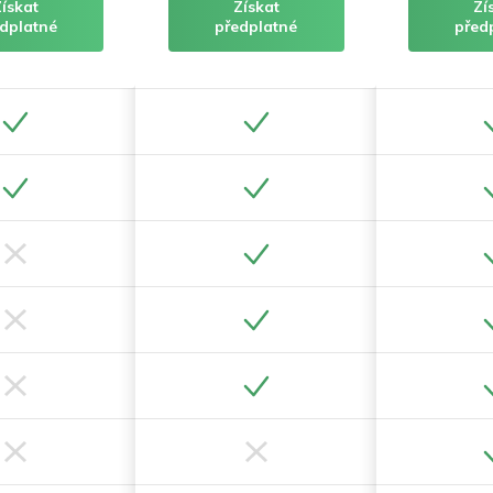
Získat
Získat
Zí
dplatné
předplatné
před