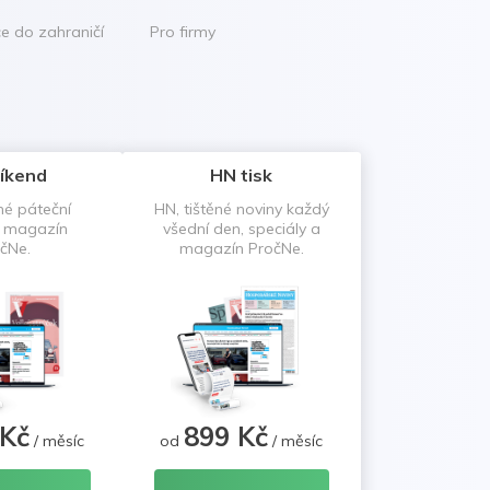
ce do zahraničí
Pro firmy
íkend
HN tisk
né páteční
HN, tištěné noviny každý
a magazín
všední den, speciály a
čNe.
magazín PročNe.
 Kč
899 Kč
/ měsíc
od
/ měsíc