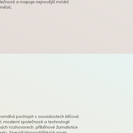
olečnosti a mapuje nejnovější módní
 měsíc.
pomáhá pochopit v souvislostech klíčová
, moderní společnosti a technologií
lových rozhovorech, příběhové žurnalistice
tu. Speciál Hospodářských novin