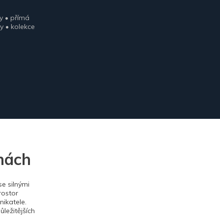
y • přímá
y • kolekce
nách
e silnými
rostor
ikatele.
ležitějších