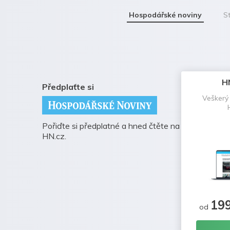
Hospodářské noviny
St
H
Předplaťte si
Veškerý
Pořiďte si předplatné a hned čtěte na
HN.cz.
19
od