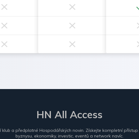
HN All Access
ní klub a předplatné Hospodářských novin. Získejte kompletní přístup
byznysu, ekonomiky, investic, eventů a network navíc.