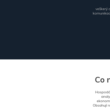
veškerý 
komunikace
Co 
Hospodář
analy
ekonomi
Obsahují r