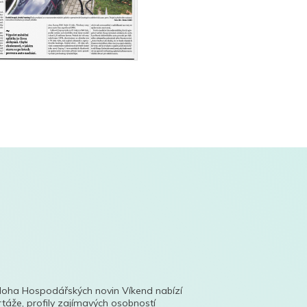
íloha Hospodářských novin Víkend nabízí
táže, profily zajímavých osobností