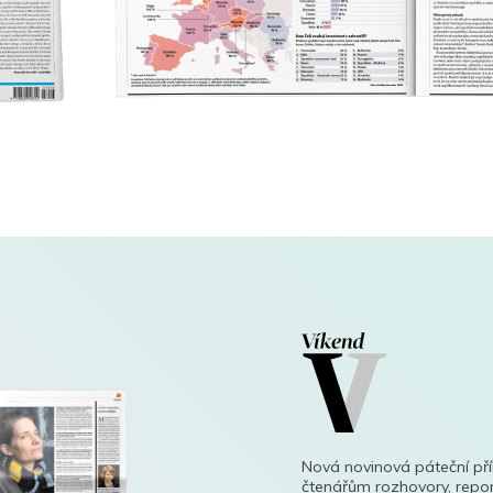
Nová novinová páteční př
čtenářům rozhovory, repor