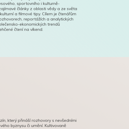
ysového, sportovního i kulturně-
ajímavé články z oblasti vědy a ze světa
 kulturní a filmové tipy. Cílem je čtenářům
ozhovorech, reportážích a analytických
polečensko-ekonomických trendů
hčené čtení na víkend.
azín, který přináší rozhovory s nevšedními
tového byznysu či umění. Kultivovaně