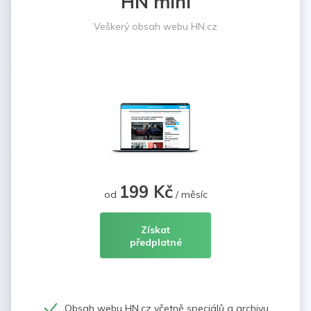
HN mini
Veškerý obsah webu HN.cz
199 Kč
od
/ měsíc
Získat
předplatné
Obsah webu HN.cz včetně speciálů a archivu