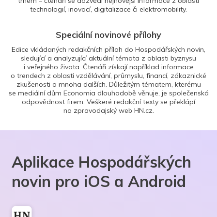
trhem – čtenáři se dozvědí nejnovější informace z oblasti
technologií, inovací, digitalizace či elektromobility.
Speciální novinové přílohy
Edice vkládaných redakčních příloh do Hospodářských novin,
sledující a analyzující aktuální témata z oblasti byznysu
i veřejného života. Čtenáři získají například informace
o trendech z oblasti vzdělávání, průmyslu, financí, zákaznické
zkušenosti a mnoha dalších. Důležitým tématem, kterému
se mediální dům Economia dlouhodobě věnuje, je společenská
odpovědnost firem. Veškeré redakční texty se překlápí
na zpravodajský web HN.cz.
Aplikace Hospodářských
novin pro iOS a Android