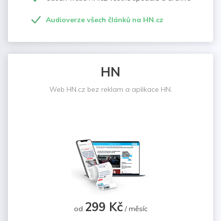
Audioverze všech článků na HN.cz
HN
Web HN.cz bez reklam a aplikace HN.
299 Kč
od
/ měsíc