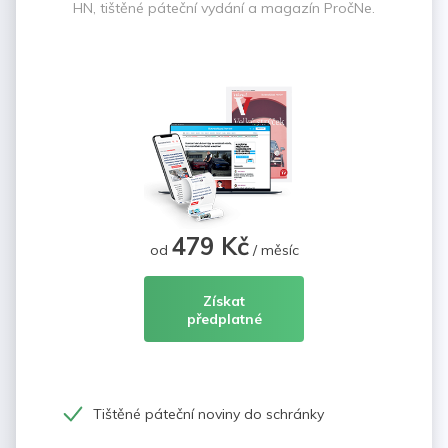
HN, tištěné páteční vydání a magazín PročNe.
479 Kč
od
/ měsíc
Získat
předplatné
Tištěné páteční noviny do schránky