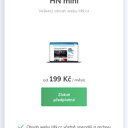
HN mini
Veškerý obsah webu HN.cz
199 Kč
od
/ měsíc
Získat
předplatné
Obsah webu HN.cz včetně speciálů a archivu