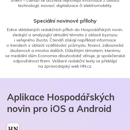
trhem – čtenáři se dozvědí nejnovější informace z oblasti
technologií, inovací, digitalizace či elektromobility.
Speciální novinové přílohy
Edice vkládaných redakčních příloh do Hospodářských novin,
sledující a analyzující aktuální témata z oblasti byznysu
i veřejného života. Čtenáři získají například informace
o trendech z oblasti vzdělávání, průmyslu, financí, zákaznické
zkušenosti a mnoha dalších. Důležitým tématem, kterému
se mediální dům Economia dlouhodobě věnuje, je společenská
odpovědnost firem. Veškeré redakční texty se překlápí
na zpravodajský web HN.cz.
Aplikace Hospodářských
novin pro iOS a Android