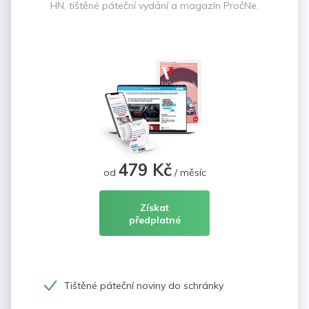
HN, tištěné páteční vydání a magazín PročNe.
479 Kč
od
/ měsíc
Získat
předplatné
Tištěné páteční noviny do schránky