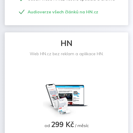
Audioverze všech článků na HN.cz
HN
Web HN.cz bez reklam a aplikace HN.
299 Kč
od
/ měsíc