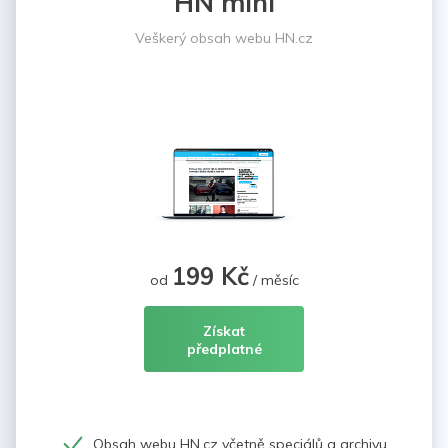
HN mini
Veškerý obsah webu HN.cz
199 Kč
od
/ měsíc
Získat
předplatné
Obsah webu HN.cz včetně speciálů a archivu