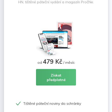
HN, tištěné páteční vydání a magazín PročNe.
479 Kč
od
/ měsíc
Získat
předplatné
Tištěné páteční noviny do schránky