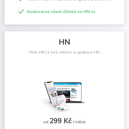
Audioverze všech článků na HN.cz
HN
Web HN.cz bez reklam a aplikace HN.
299 Kč
od
/ měsíc