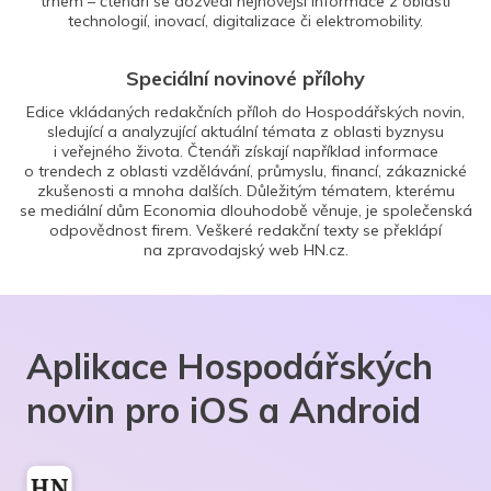
trhem – čtenáři se dozvědí nejnovější informace z oblasti
technologií, inovací, digitalizace či elektromobility.
Speciální novinové přílohy
Edice vkládaných redakčních příloh do Hospodářských novin,
sledující a analyzující aktuální témata z oblasti byznysu
i veřejného života. Čtenáři získají například informace
o trendech z oblasti vzdělávání, průmyslu, financí, zákaznické
zkušenosti a mnoha dalších. Důležitým tématem, kterému
se mediální dům Economia dlouhodobě věnuje, je společenská
odpovědnost firem. Veškeré redakční texty se překlápí
na zpravodajský web HN.cz.
Aplikace Hospodářských
novin pro iOS a Android