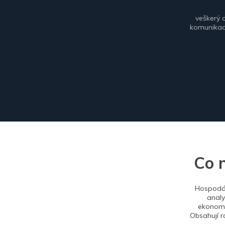
veškerý 
komunikace
Co 
Hospodář
analy
ekonomi
Obsahují r