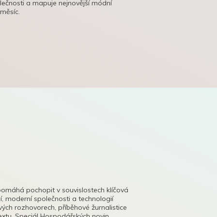
olečnosti a mapuje nejnovější módní
 měsíc.
pomáhá pochopit v souvislostech klíčová
, moderní společnosti a technologií
lových rozhovorech, příběhové žurnalistice
tu. Speciál Hospodářských novin