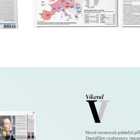
Nová novinová páteční př
čtenářům rozhovory, repor