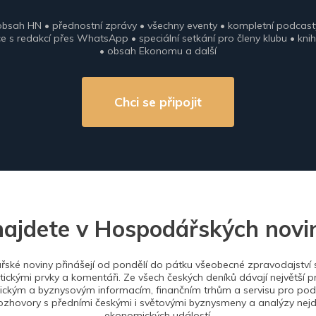
obsah HN • přednostní zprávy • všechny eventy • kompletní podcast
 s redakcí přes WhatsApp • speciální setkání pro členy klubu • knih
• obsah Ekonomu a další
Chci se připojit
najdete v Hospodářských novi
ské noviny přinášejí od pondělí do pátku všeobecné zpravodajství s
tickými prvky a komentáři. Ze všech českých deníků dávají největší p
ckým a byznysovým informacím, finančním trhům a servisu pro podn
ozhovory s předními českými i světovými byznysmeny a analýzy nejdů
ekonomických událostí.