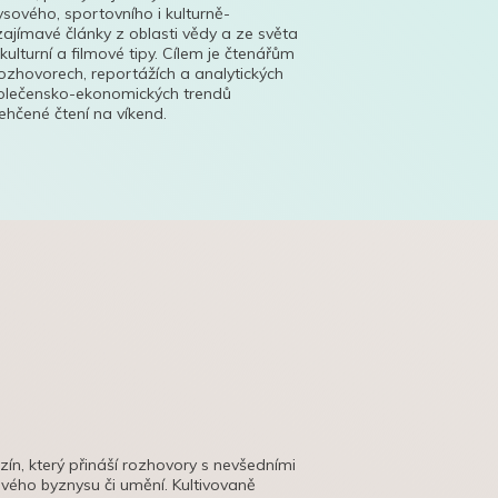
ysového, sportovního i kulturně-
ajímavé články z oblasti vědy a ze světa
 kulturní a filmové tipy. Cílem je čtenářům
ozhovorech, reportážích a analytických
polečensko-ekonomických trendů
hčené čtení na víkend.
azín, který přináší rozhovory s nevšedními
tového byznysu či umění. Kultivovaně