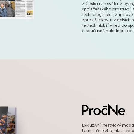
z Česka i ze světa, z byzn
společenského prostředí, z
technologií, ale i zajímavé
zprostředkovat v delších r
textech hlubší vhled do s
a současně nabídnout odle
Exkluzivní lifestylový mag
lidmi z českého, ale i svě