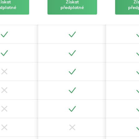
Získat
Získat
Zí
dplatné
předplatné
před