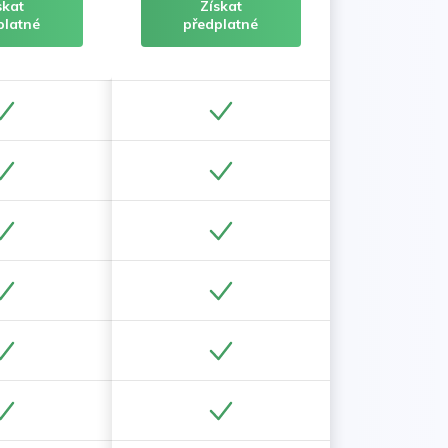
skat
Získat
platné
předplatné