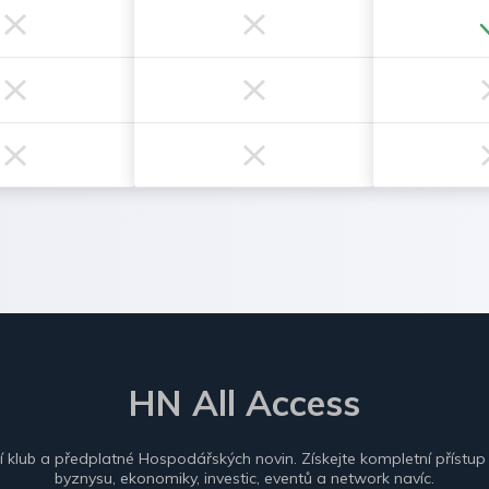
HN All Access
ní klub a předplatné Hospodářských novin. Získejte kompletní přístup
byznysu, ekonomiky, investic, eventů a network navíc.