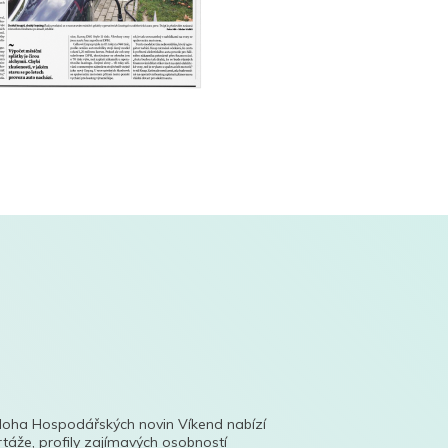
íloha Hospodářských novin Víkend nabízí
táže, profily zajímavých osobností