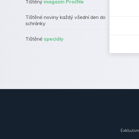
Tištěný
magazín PročNe
Tištěné noviny každý všední den do
schránky
Tištěné
speciály
Exkluziv