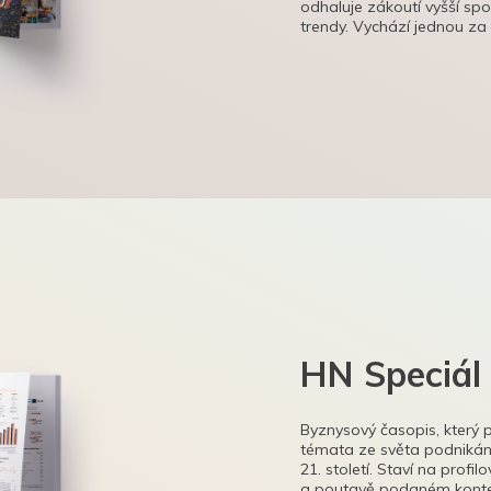
odhaluje zákoutí vyšší sp
trendy. Vychází jednou za
HN Speciál
Byznysový časopis, který 
témata ze světa podnikání
21. století. Staví na profi
a poutavě podaném kontex