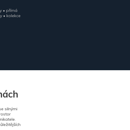
y • přímá
y • kolekce
nách
e silnými
rostor
ikatele.
ležitějších