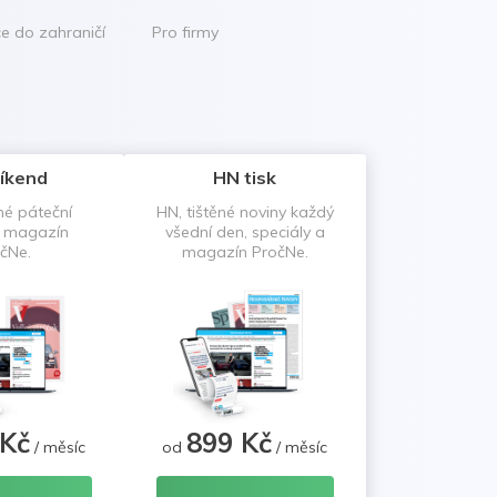
ce do zahraničí
Pro firmy
íkend
HN tisk
né páteční
HN, tištěné noviny každý
a magazín
všední den, speciály a
čNe.
magazín PročNe.
 Kč
899 Kč
/ měsíc
od
/ měsíc