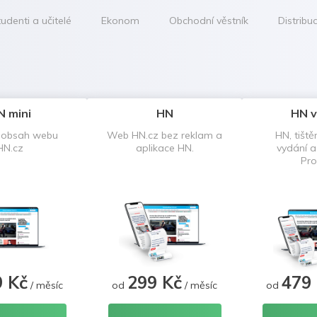
udenti a učitelé
Ekonom
Obchodní věstník
Distribu
N mini
HN
HN v
 obsah webu
Web HN.cz bez reklam a
HN, tiště
HN.cz
aplikace HN.
vydání 
Pro
9 Kč
299 Kč
479
/ měsíc
od
/ měsíc
od