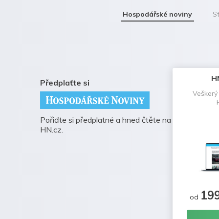
Hospodářské noviny
St
H
Předplaťte si
Veškerý
Pořiďte si předplatné a hned čtěte na
HN.cz.
19
od