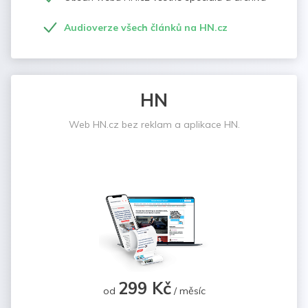
Audioverze všech článků na HN.cz
HN
Web HN.cz bez reklam a aplikace HN.
299 Kč
od
/ měsíc