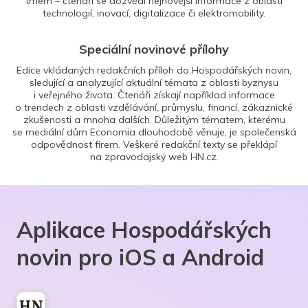
trhem – čtenáři se dozvědí nejnovější informace z oblasti
technologií, inovací, digitalizace či elektromobility.
Speciální novinové přílohy
Edice vkládaných redakčních příloh do Hospodářských novin,
sledující a analyzující aktuální témata z oblasti byznysu
i veřejného života. Čtenáři získají například informace
o trendech z oblasti vzdělávání, průmyslu, financí, zákaznické
zkušenosti a mnoha dalších. Důležitým tématem, kterému
se mediální dům Economia dlouhodobě věnuje, je společenská
odpovědnost firem. Veškeré redakční texty se překlápí
na zpravodajský web HN.cz.
Aplikace Hospodářských
novin pro iOS a Android