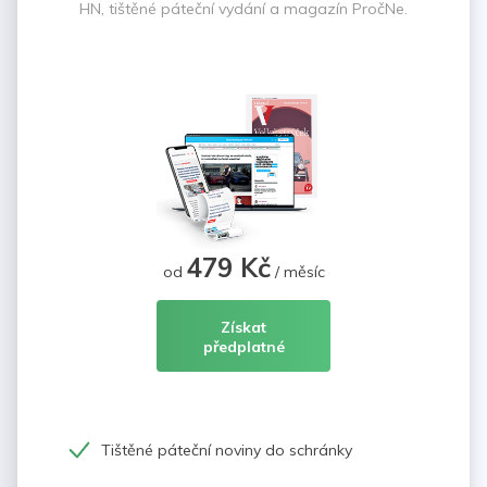
HN, tištěné páteční vydání a magazín PročNe.
479 Kč
od
/ měsíc
Získat
předplatné
Tištěné páteční noviny do schránky