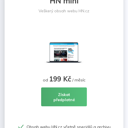
HN mini
Veškerý obsah webu HN.cz
199 Kč
od
/ měsíc
Získat
předplatné
Obsah webu HN.cz včetně speciálů a archivu