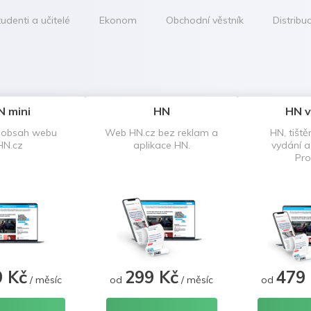
udenti a učitelé
Ekonom
Obchodní věstník
Distribu
N mini
HN
HN v
 obsah webu
Web HN.cz bez reklam a
HN, tiště
HN.cz
aplikace HN.
vydání 
Pro
9 Kč
299 Kč
479
/ měsíc
od
/ měsíc
od