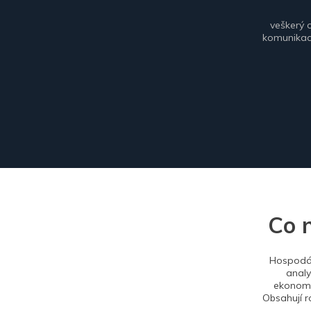
veškerý 
komunikace
Co 
Hospodář
analy
ekonomi
Obsahují r