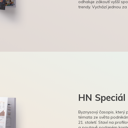
odhaluje zákoutí vyšší sp
trendy. Vychází jednou za
HN Speciál
Byznysový časopis, který 
témata ze světa podnikání
21. století. Staví na profi
a poutavě podaném kontex