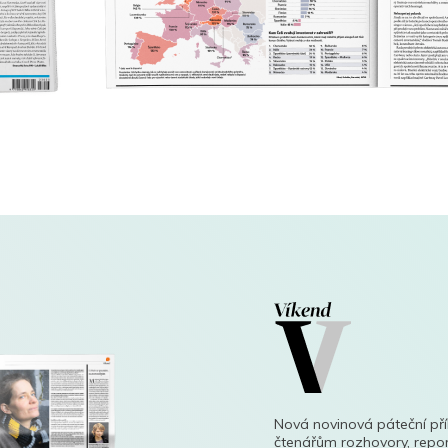
Nová novinová páteční př
čtenářům rozhovory, repor