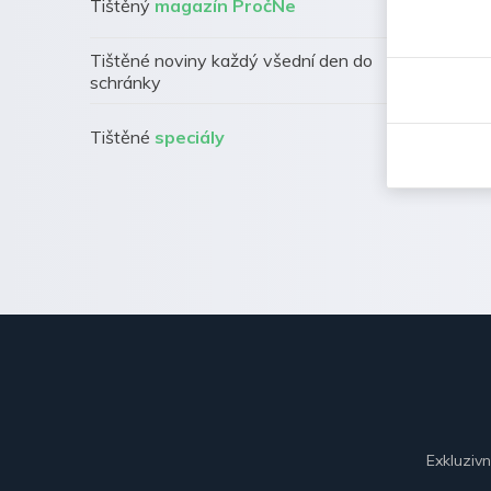
Tištěný
magazín PročNe
Tištěné noviny každý všední den do
schránky
Tištěné
speciály
Exkluziv