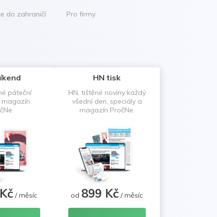
ce do zahraničí
Pro firmy
íkend
HN tisk
né páteční
HN, tištěné noviny každý
a magazín
všední den, speciály a
čNe.
magazín PročNe.
 Kč
899 Kč
/ měsíc
od
/ měsíc