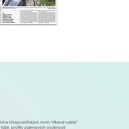
íloha Hospodářských novin Víkend nabízí
táže, profily zajímavých osobností