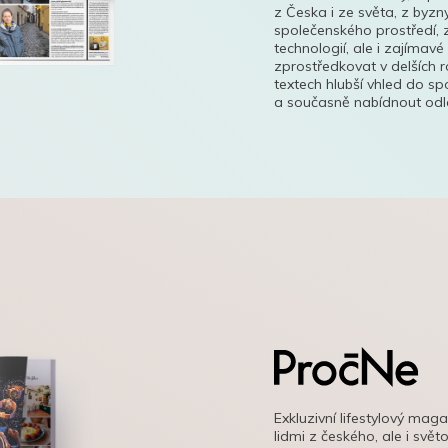
z Česka i ze světa, z byzn
společenského prostředí, z
technologií, ale i zajímavé
zprostředkovat v delších r
textech hlubší vhled do s
a současně nabídnout odle
Exkluzivní lifestylový mag
lidmi z českého, ale i svě