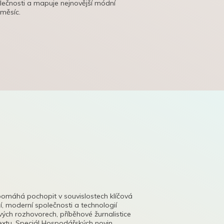
olečnosti a mapuje nejnovější módní
 měsíc.
pomáhá pochopit v souvislostech klíčová
, moderní společnosti a technologií
lových rozhovorech, příběhové žurnalistice
tu. Speciál Hospodářských novin