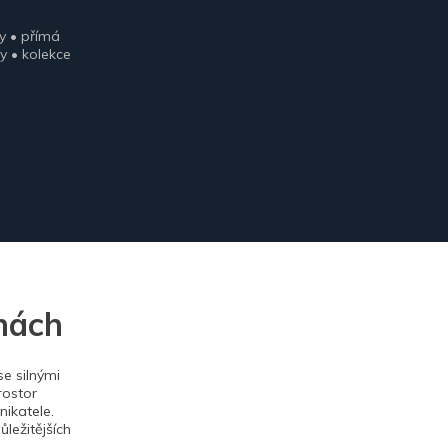
y • přímá
y • kolekce
nách
e silnými
rostor
ikatele.
ležitějších