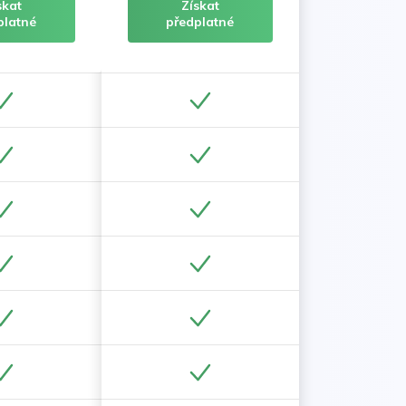
skat
Získat
platné
předplatné