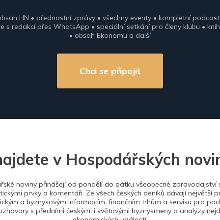
obsah HN • přednostní zprávy • všechny eventy • kompletní podcast
 s redakcí přes WhatsApp • speciální setkání pro členy klubu • knih
• obsah Ekonomu a další
Chci se připojit
najdete v Hospodářských novi
ské noviny přinášejí od pondělí do pátku všeobecné zpravodajství s
tickými prvky a komentáři. Ze všech českých deníků dávají největší p
ckým a byznysovým informacím, finančním trhům a servisu pro podn
ozhovory s předními českými i světovými byznysmeny a analýzy nejdů
ekonomických událostí.