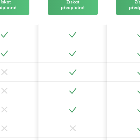
Získat
Získat
Zí
dplatné
předplatné
před