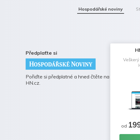
Hospodářské noviny
St
H
Předplaťte si
Veškerý
Pořiďte si předplatné a hned čtěte na
HN.cz.
19
od