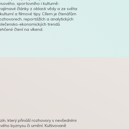
ysového, sportovního i kulturně-
ajímavé články z oblasti vědy a ze světa
 kulturní a filmové tipy. Cílem je čtenářům
ozhovorech, reportážích a analytických
polečensko-ekonomických trendů
hčené čtení na víkend.
azín, který přináší rozhovory s nevšedními
tového byznysu či umění. Kultivovaně