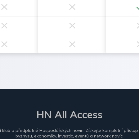
HN All Access
ní klub a předplatné Hospodářských novin. Získejte kompletní přístup
byznysu, ekonomiky, investic, eventů a network navíc.