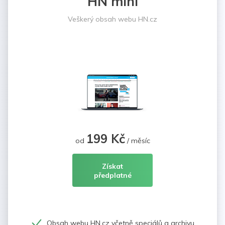
HN mini
Veškerý obsah webu HN.cz
199 Kč
od
/ měsíc
Získat
předplatné
Obsah webu HN.cz včetně speciálů a archivu