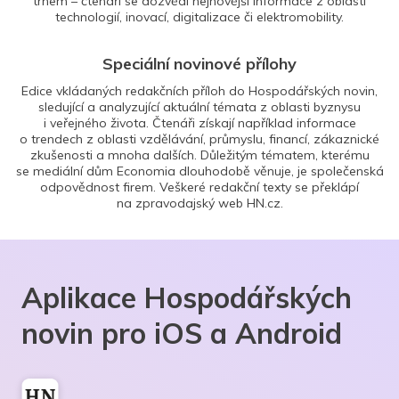
trhem – čtenáři se dozvědí nejnovější informace z oblasti
technologií, inovací, digitalizace či elektromobility.
Speciální novinové přílohy
Edice vkládaných redakčních příloh do Hospodářských novin,
sledující a analyzující aktuální témata z oblasti byznysu
i veřejného života. Čtenáři získají například informace
o trendech z oblasti vzdělávání, průmyslu, financí, zákaznické
zkušenosti a mnoha dalších. Důležitým tématem, kterému
se mediální dům Economia dlouhodobě věnuje, je společenská
odpovědnost firem. Veškeré redakční texty se překlápí
na zpravodajský web HN.cz.
Aplikace Hospodářských
novin pro iOS a Android