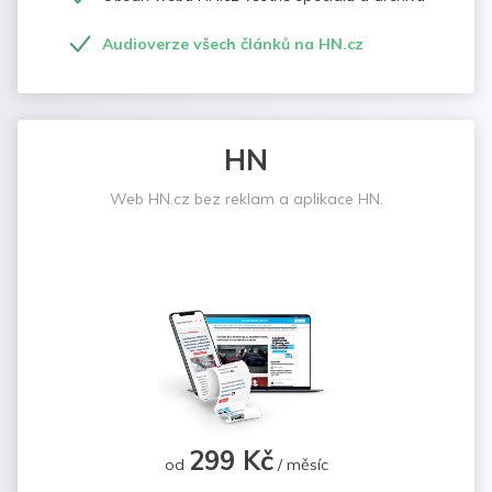
Audioverze všech článků na HN.cz
HN
Web HN.cz bez reklam a aplikace HN.
299 Kč
od
/ měsíc