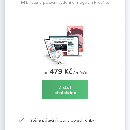
HN, tištěné páteční vydání a magazín PročNe.
479 Kč
od
/ měsíc
Získat
předplatné
Tištěné páteční noviny do schránky