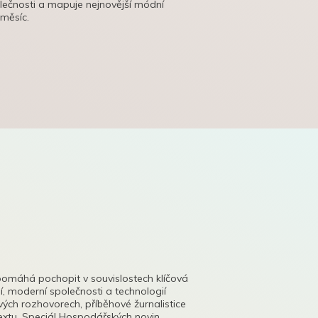
olečnosti a mapuje nejnovější módní
 měsíc.
pomáhá pochopit v souvislostech klíčová
, moderní společnosti a technologií
lových rozhovorech, příběhové žurnalistice
tu. Speciál Hospodářských novin