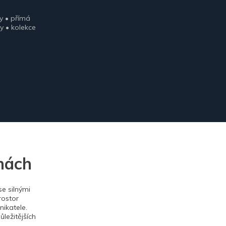
y • přímá
y • kolekce
nách
e silnými
rostor
ikatele.
ležitějších