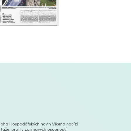
íloha Hospodářských novin Víkend nabízí
táže, profily zajímavých osobností