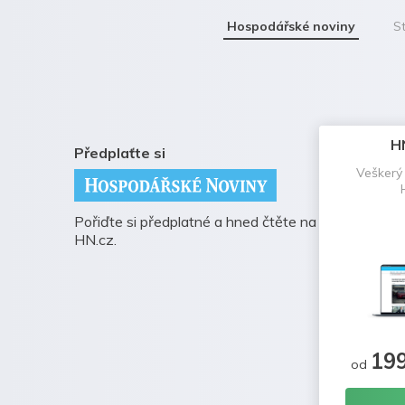
Hospodářské noviny
St
H
Předplaťte si
Veškerý
Pořiďte si předplatné a hned čtěte na
HN.cz.
19
od