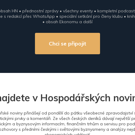
obsah HN • přednostní zprávy • všechny eventy • kompletní podcast
 s redakcí přes WhatsApp • speciální setkání pro členy klubu • knih
• obsah Ekonomu a další
Chci se připojit
najdete v Hospodářských novi
ské noviny přinášejí od pondělí do pátku všeobecné zpravodajství s
tickými prvky a komentáři. Ze všech českých deníků dávají největší p
ckým a byznysovým informacím, finančním trhům a servisu pro podn
ozhovory s předními českými i světovými byznysmeny a analýzy nejdů
ekonomických událostí.