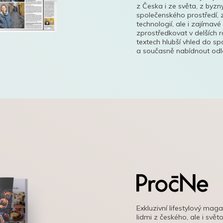
z Česka i ze světa, z byzn
společenského prostředí, z
technologií, ale i zajímavé
zprostředkovat v delších r
textech hlubší vhled do s
a současně nabídnout odle
Exkluzivní lifestylový mag
lidmi z českého, ale i svě