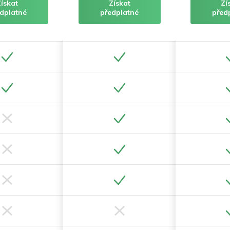
Získat
Získat
Zí
dplatné
předplatné
před