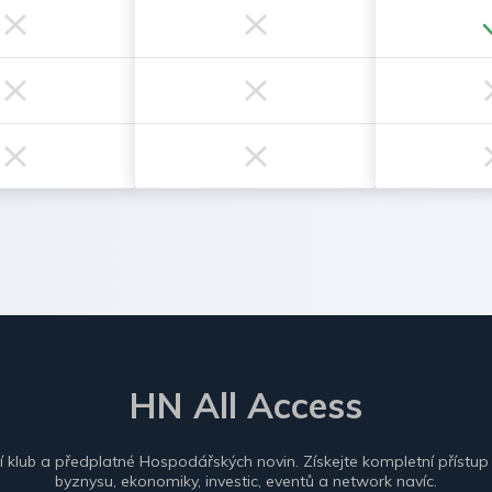
HN All Access
ní klub a předplatné Hospodářských novin. Získejte kompletní přístup
byznysu, ekonomiky, investic, eventů a network navíc.