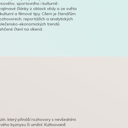
ysového, sportovního i kulturně-
ajímavé články z oblasti vědy a ze světa
 kulturní a filmové tipy. Cílem je čtenářům
ozhovorech, reportážích a analytických
polečensko-ekonomických trendů
hčené čtení na víkend.
azín, který přináší rozhovory s nevšedními
tového byznysu či umění. Kultivovaně