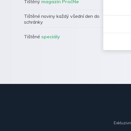
Tištěný
magazín PročNe
Tištěné noviny každý všední den do
schránky
Tištěné
speciály
Exkluziv