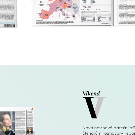
Nová novinová páteční př
čtenářům rozhovory, repor