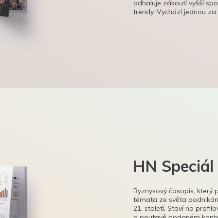
odhaluje zákoutí vyšší sp
trendy. Vychází jednou za
HN Speciál
Byznysový časopis, který 
témata ze světa podnikání
21. století. Staví na profi
a poutavě podaném kontex