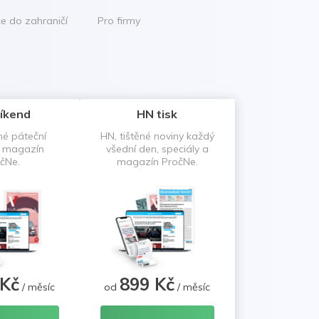
ce do zahraničí
Pro firmy
íkend
HN tisk
né páteční
HN, tištěné noviny každý
a magazín
všední den, speciály a
čNe.
magazín PročNe.
 Kč
899 Kč
/ měsíc
od
/ měsíc