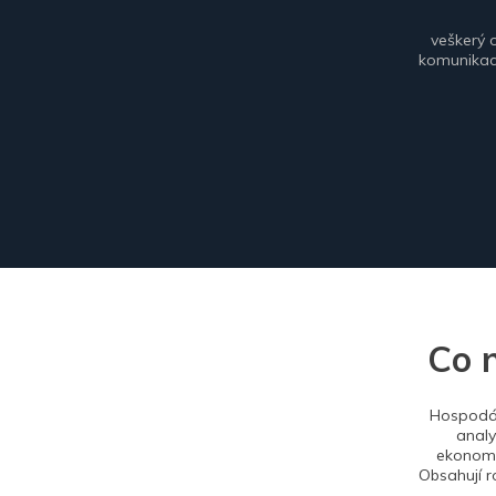
veškerý 
komunikace
Co 
Hospodář
analy
ekonomi
Obsahují r