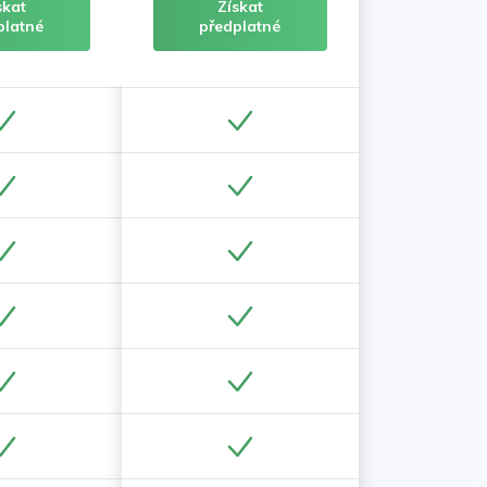
skat
Získat
platné
předplatné