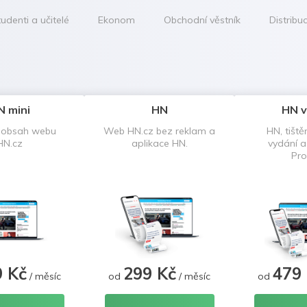
udenti a učitelé
Ekonom
Obchodní věstník
Distribu
N mini
HN
HN v
 obsah webu
Web HN.cz bez reklam a
HN, tiště
HN.cz
aplikace HN.
vydání 
Pro
9 Kč
299 Kč
479
/ měsíc
od
/ měsíc
od