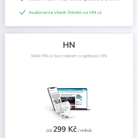
Audioverze všech článků na HN.cz
HN
Web HN.cz bez reklam a aplikace HN.
299 Kč
od
/ měsíc