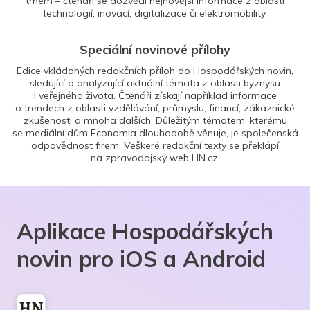
trhem – čtenáři se dozvědí nejnovější informace z oblasti
technologií, inovací, digitalizace či elektromobility.
Speciální novinové přílohy
Edice vkládaných redakčních příloh do Hospodářských novin,
sledující a analyzující aktuální témata z oblasti byznysu
i veřejného života. Čtenáři získají například informace
o trendech z oblasti vzdělávání, průmyslu, financí, zákaznické
zkušenosti a mnoha dalších. Důležitým tématem, kterému
se mediální dům Economia dlouhodobě věnuje, je společenská
odpovědnost firem. Veškeré redakční texty se překlápí
na zpravodajský web HN.cz.
Aplikace Hospodářských
novin pro iOS a Android