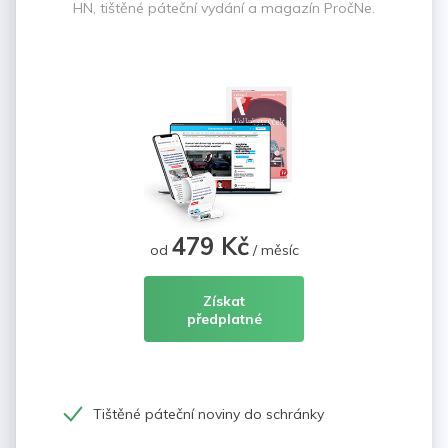
HN, tištěné páteční vydání a magazín PročNe.
479 Kč
od
/ měsíc
Získat
předplatné
Tištěné páteční noviny do schránky