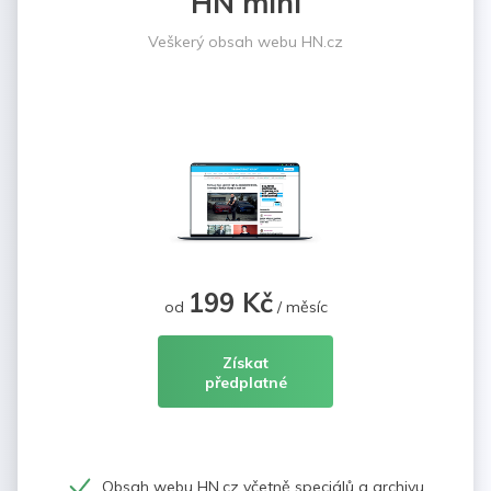
HN mini
Veškerý obsah webu HN.cz
199 Kč
od
/ měsíc
Získat
předplatné
Obsah webu HN.cz včetně speciálů a archivu