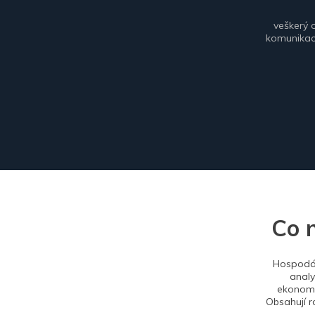
veškerý 
komunikace
Co 
Hospodář
analy
ekonomi
Obsahují r