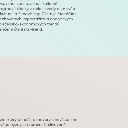
ysového, sportovního i kulturně-
ajímavé články z oblasti vědy a ze světa
 kulturní a filmové tipy. Cílem je čtenářům
ozhovorech, reportážích a analytických
polečensko-ekonomických trendů
hčené čtení na víkend.
azín, který přináší rozhovory s nevšedními
tového byznysu či umění. Kultivovaně