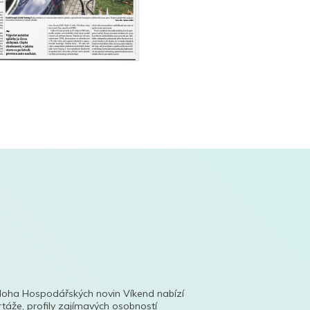
íloha Hospodářských novin Víkend nabízí
táže, profily zajímavých osobností