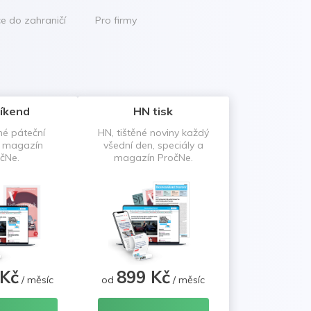
ce do zahraničí
Pro firmy
íkend
HN tisk
né páteční
HN, tištěné noviny každý
a magazín
všední den, speciály a
čNe.
magazín PročNe.
 Kč
899 Kč
/ měsíc
od
/ měsíc