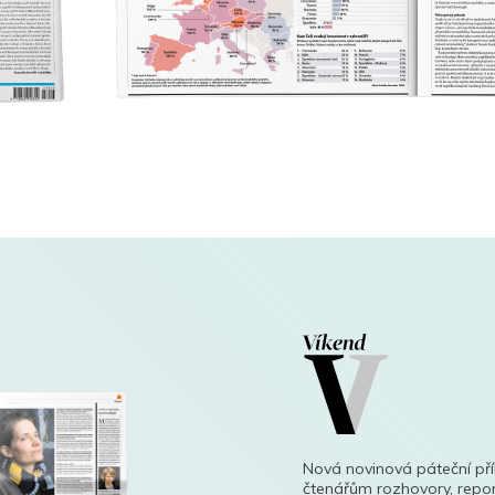
Nová novinová páteční př
čtenářům rozhovory, repor