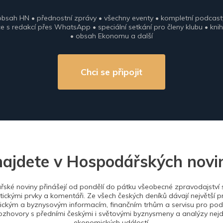
obsah HN • přednostní zprávy • všechny eventy • kompletní podcast
 s redakcí přes WhatsApp • speciální setkání pro členy klubu • knih
• obsah Ekonomu a další
Chci se připojit
najdete v Hospodářských novi
ské noviny přinášejí od pondělí do pátku všeobecné zpravodajství s
tickými prvky a komentáři. Ze všech českých deníků dávají největší p
ckým a byznysovým informacím, finančním trhům a servisu pro podn
ozhovory s předními českými i světovými byznysmeny a analýzy nejdů
ekonomických událostí.