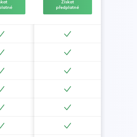
skat
Získat
platné
předplatné