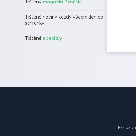
Tištěný
magazín PročNe
Tištěné noviny každý všední den do
schránky
Tištěné
speciály
Exkluziv