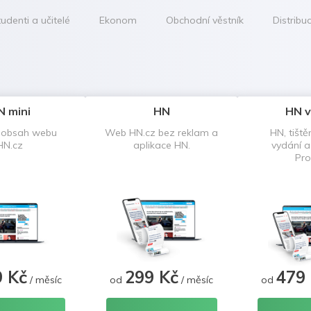
udenti a učitelé
Ekonom
Obchodní věstník
Distribu
N mini
HN
HN v
 obsah webu
Web HN.cz bez reklam a
HN, tiště
HN.cz
aplikace HN.
vydání 
Pro
9 Kč
299 Kč
479
/ měsíc
od
/ měsíc
od