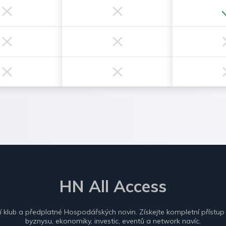
HN All Access
ní klub a předplatné Hospodářských novin. Získejte kompletní přístup
byznysu, ekonomiky, investic, eventů a network navíc.