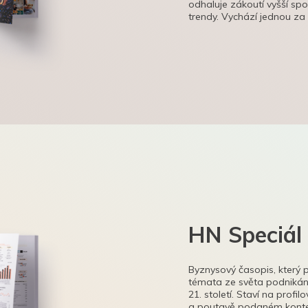
odhaluje zákoutí vyšší sp
trendy. Vychází jednou za
HN Speciál
Byznysový časopis, který 
témata ze světa podnikání
21. století. Staví na profi
a poutavě podaném kontex