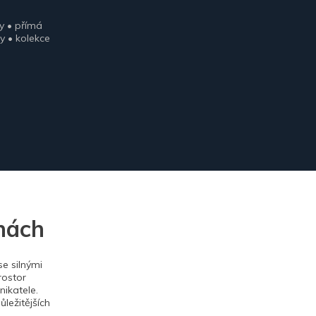
y • přímá
y • kolekce
nách
e silnými
rostor
ikatele.
ležitějších