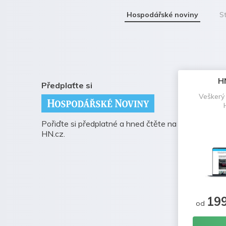
Hospodářské noviny
St
H
Předplaťte si
Veškerý
Pořiďte si předplatné a hned čtěte na
HN.cz.
19
od