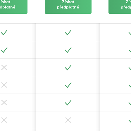
Získat
Získat
Zí
dplatné
předplatné
před