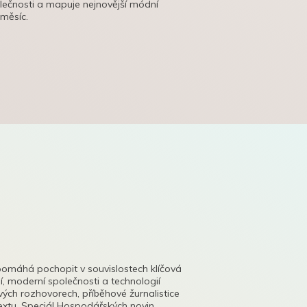
olečnosti a mapuje nejnovější módní
 měsíc.
pomáhá pochopit v souvislostech klíčová
, moderní společnosti a technologií
lových rozhovorech, příběhové žurnalistice
tu. Speciál Hospodářských novin