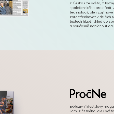
z Česka i ze světa, z byzn
společenského prostředí, z
technologií, ale i zajímavé
zprostředkovat v delších r
textech hlubší vhled do s
a současně nabídnout odle
Exkluzivní lifestylový mag
lidmi z českého, ale i svě