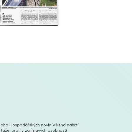
íloha Hospodářských novin Víkend nabízí
táže, profily zajímavých osobností