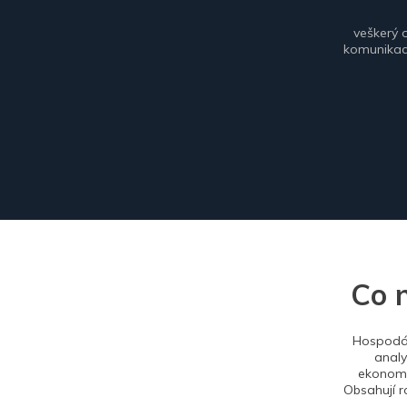
veškerý 
komunikace
Co 
Hospodář
analy
ekonomi
Obsahují r