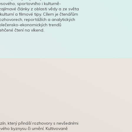
ysového, sportovního i kulturně-
ajímavé články z oblasti vědy a ze světa
 kulturní a filmové tipy. Cílem je čtenářům
ozhovorech, reportážích a analytických
polečensko-ekonomických trendů
hčené čtení na víkend.
azín, který přináší rozhovory s nevšedními
tového byznysu či umění. Kultivovaně