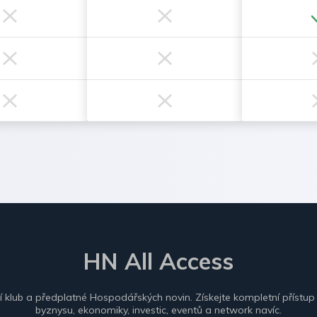
HN All Access
ní klub a předplatné Hospodářských novin. Získejte kompletní přístup
byznysu, ekonomiky, investic, eventů a network navíc.