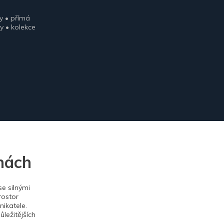
y • přímá
y • kolekce
nách
e silnými
rostor
ikatele.
ležitějších