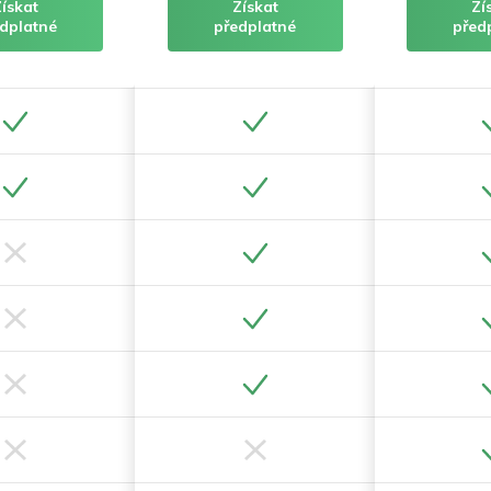
Získat
Získat
Zí
dplatné
předplatné
před