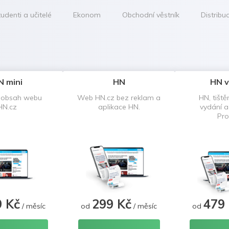
udenti a učitelé
Ekonom
Obchodní věstník
Distribu
N mini
HN
HN v
 obsah webu
Web HN.cz bez reklam a
HN, tiště
HN.cz
aplikace HN.
vydání 
Pro
9 Kč
299 Kč
479
/ měsíc
od
/ měsíc
od