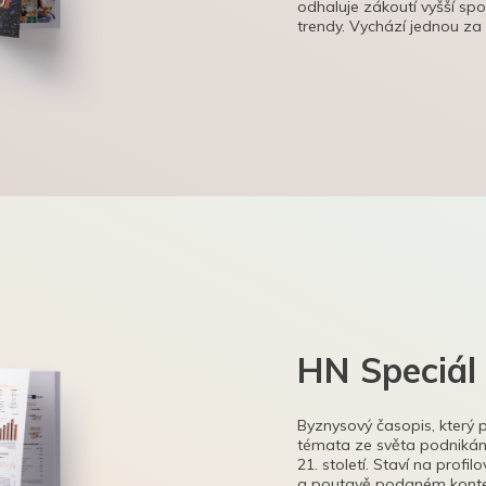
odhaluje zákoutí vyšší sp
trendy. Vychází jednou za
HN Speciál
Byznysový časopis, který 
témata ze světa podnikání
21. století. Staví na profi
a poutavě podaném kontex