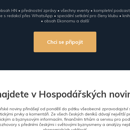
obsah HN • přednostní zprávy • všechny eventy • kompletní podcast
 s redakcí přes WhatsApp • speciální setkání pro členy klubu • knih
• obsah Ekonomu a další
Chci se připojit
najdete v Hospodářských novi
ské noviny přinášejí od pondělí do pátku všeobecné zpravodajství s
tickými prvky a komentáři. Ze všech českých deníků dávají největší p
ckým a byznysovým informacím, finančním trhům a servisu pro podn
ozhovory s předními českými i světovými byznysmeny a analýzy nejdů
ekonomických událostí.