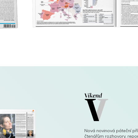
Nová novinová páteční př
čtenářům rozhovory, repor