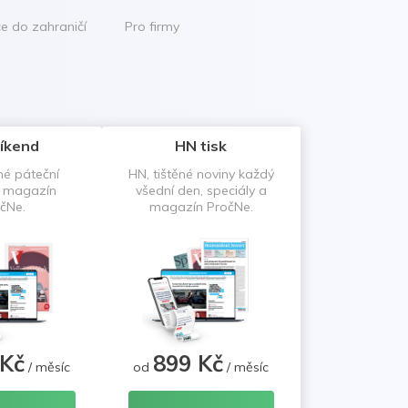
ce do zahraničí
Pro firmy
íkend
HN tisk
né páteční
HN, tištěné noviny každý
a magazín
všední den, speciály a
čNe.
magazín PročNe.
 Kč
899 Kč
/ měsíc
od
/ měsíc