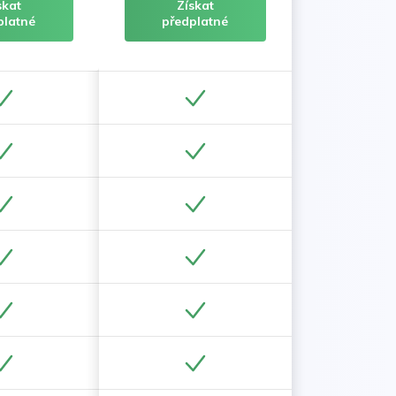
skat
Získat
platné
předplatné