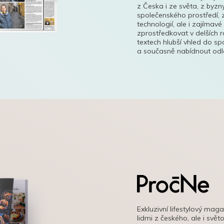
z Česka i ze světa, z byzn
společenského prostředí, z
technologií, ale i zajímavé
zprostředkovat v delších r
textech hlubší vhled do s
a současně nabídnout odle
Exkluzivní lifestylový mag
lidmi z českého, ale i svě