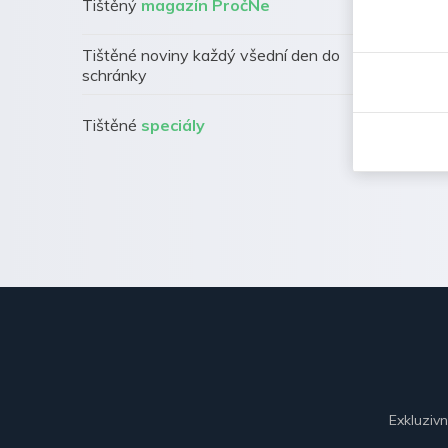
Tištěný
magazín PročNe
Tištěné noviny každý všední den do
schránky
Tištěné
speciály
Exkluziv