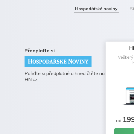
Hospodářské noviny
St
H
Předplaťte si
Veškerý
Pořiďte si předplatné a hned čtěte na
HN.cz.
19
od