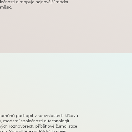
olečnosti a mapuje nejnovější módní
 měsíc.
pomáhá pochopit v souvislostech klíčová
, moderní společnosti a technologií
lových rozhovorech, příběhové žurnalistice
tu. Speciál Hospodářských novin