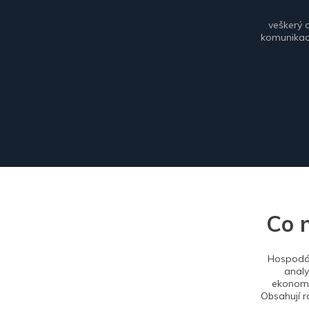
veškerý 
komunikace
Co 
Hospodář
analy
ekonomi
Obsahují r