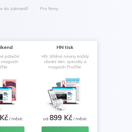
ce do zahraničí
Pro firmy
íkend
HN tisk
né páteční
HN, tištěné noviny každý
a magazín
všední den, speciály a
čNe.
magazín PročNe.
 Kč
899 Kč
/ měsíc
od
/ měsíc