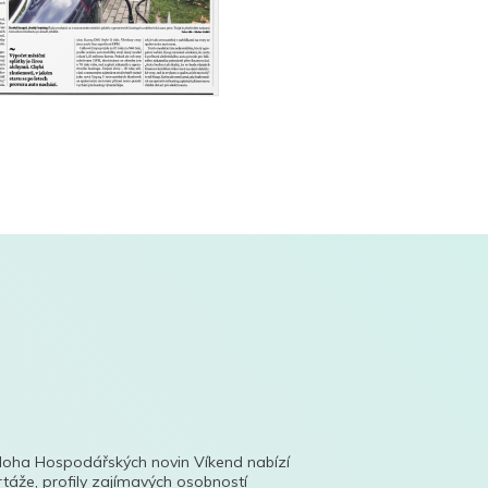
íloha Hospodářských novin Víkend nabízí
táže, profily zajímavých osobností