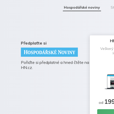
Hospodářské noviny
St
H
Předplaťte si
Veškerý
Pořiďte si předplatné a hned čtěte na
HN.cz.
19
od