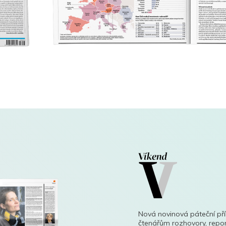
Nová novinová páteční př
čtenářům rozhovory, repor