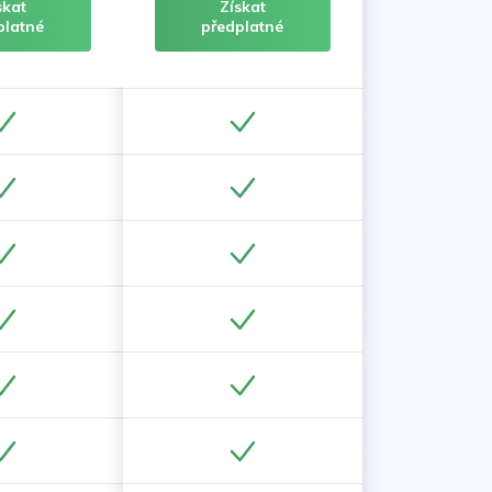
skat
Získat
platné
předplatné