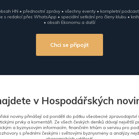
obsah HN • přednostní zprávy • všechny eventy • kompletní podcast
 s redakcí přes WhatsApp • speciální setkání pro členy klubu • knih
• obsah Ekonomu a další
Chci se připojit
najdete v Hospodářských novi
ské noviny přinášejí od pondělí do pátku všeobecné zpravodajství s
tickými prvky a komentáři. Ze všech českých deníků dávají největší p
ckým a byznysovým informacím, finančním trhům a servisu pro podn
ozhovory s předními českými i světovými byznysmeny a analýzy nejdů
ekonomických událostí.