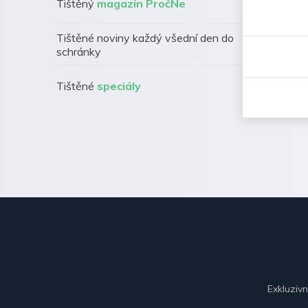
Tištěný
magazín PročNe
Tištěné noviny každý všední den do
schránky
Tištěné
speciály
Exkluziv