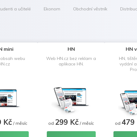
udenti a učitelé
Ekonom
Obchodní věstník
Distribu
N mini
HN
HN v
 obsah webu
Web HN.cz bez reklam a
HN, tiště
HN.cz
aplikace HN.
vydání 
Pro
9 Kč
299 Kč
479
/ měsíc
od
/ měsíc
od