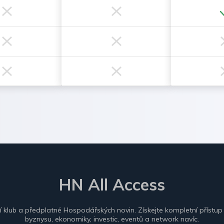
HN All Access
ní klub a předplatné Hospodářských novin. Získejte kompletní přístup
byznysu, ekonomiky, investic, eventů a network navíc.