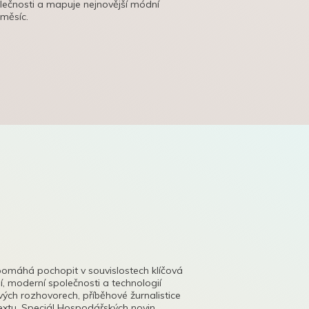
olečnosti a mapuje nejnovější módní
 měsíc.
pomáhá pochopit v souvislostech klíčová
, moderní společnosti a technologií
lových rozhovorech, příběhové žurnalistice
tu. Speciál Hospodářských novin