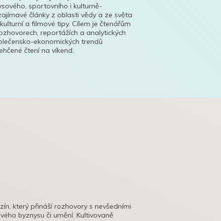
ysového, sportovního i kulturně-
ajímavé články z oblasti vědy a ze světa
 kulturní a filmové tipy. Cílem je čtenářům
ozhovorech, reportážích a analytických
polečensko-ekonomických trendů
hčené čtení na víkend.
azín, který přináší rozhovory s nevšedními
tového byznysu či umění. Kultivovaně