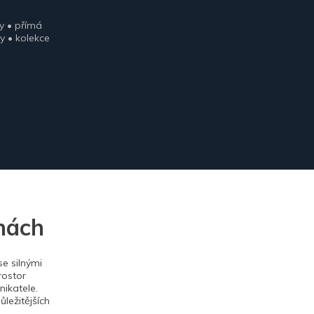
y • přímá
y • kolekce
nách
e silnými
rostor
ikatele.
ležitějších