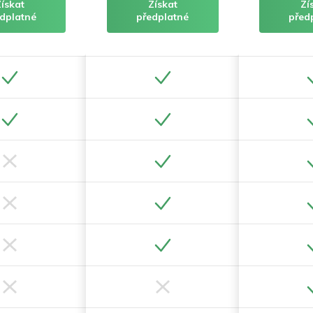
Získat
Získat
Zí
dplatné
předplatné
před