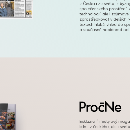
z Česka i ze světa, z byzn
společenského prostředí, z
technologií, ale i zajímavé
zprostředkovat v delších r
textech hlubší vhled do s
a současně nabídnout odle
Exkluzivní lifestylový mag
lidmi z českého, ale i svě