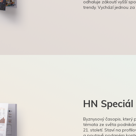
odhaluje zákoutí vyšší sp
trendy. Vychází jednou za
HN Speciál
Byznysový časopis, který 
témata ze světa podnikání
21. století. Staví na profi
a poutavě podaném kontex