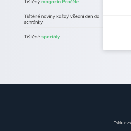
Tištěný
magazín PročNe
Tištěné noviny každý všední den do
schránky
Tištěné
speciály
Exkluziv