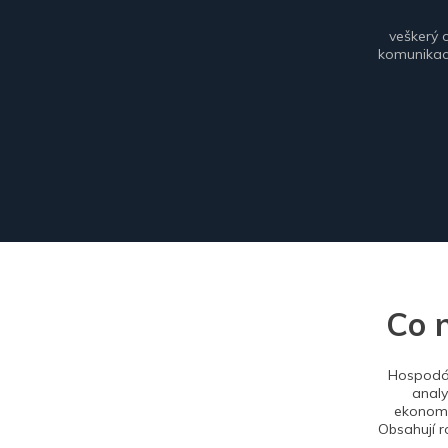
veškerý 
komunikace
Co 
Hospodář
analy
ekonomi
Obsahují r