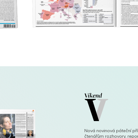
Nová novinová páteční př
čtenářům rozhovory, repor