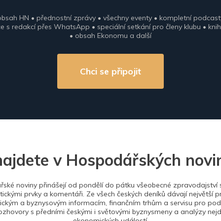
obsah HN • přednostní zprávy • všechny eventy • kompletní podcast
 s redakcí přes WhatsApp • speciální setkání pro členy klubu • knih
• obsah Ekonomu a další
Chci se připojit
najdete v Hospodářských novi
ské noviny přinášejí od pondělí do pátku všeobecné zpravodajství s
tickými prvky a komentáři. Ze všech českých deníků dávají největší p
ckým a byznysovým informacím, finančním trhům a servisu pro podn
ozhovory s předními českými i světovými byznysmeny a analýzy nejdů
ekonomických událostí.