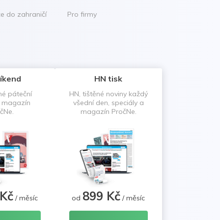
ce do zahraničí
Pro firmy
íkend
HN tisk
né páteční
HN, tištěné noviny každý
a magazín
všední den, speciály a
čNe.
magazín PročNe.
 Kč
899 Kč
/ měsíc
od
/ měsíc