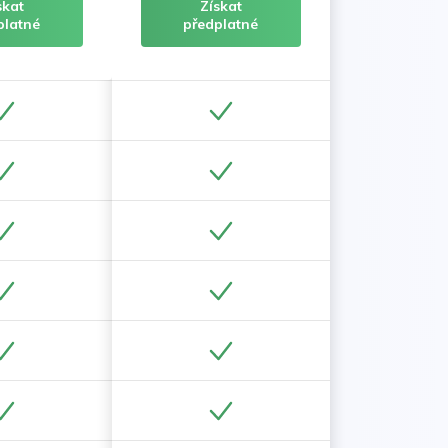
skat
Získat
platné
předplatné