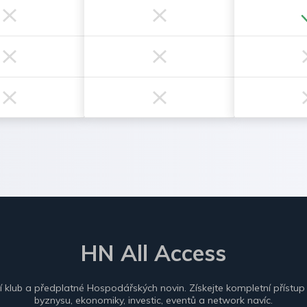
HN All Access
ní klub a předplatné Hospodářských novin. Získejte kompletní přístup
byznysu, ekonomiky, investic, eventů a network navíc.