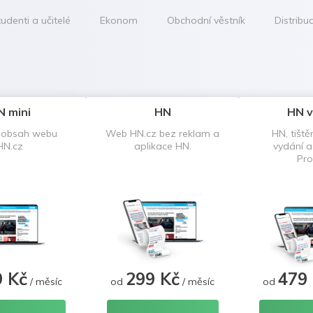
udenti a učitelé
Ekonom
Obchodní věstník
Distribu
N mini
HN
HN v
 obsah webu
Web HN.cz bez reklam a
HN, tiště
HN.cz
aplikace HN.
vydání 
Pro
9 Kč
299 Kč
479
/ měsíc
od
/ měsíc
od