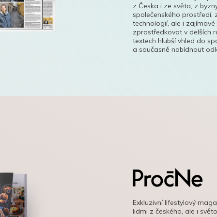
z Česka i ze světa, z byzn
společenského prostředí, z
technologií, ale i zajímavé
zprostředkovat v delších r
textech hlubší vhled do s
a současně nabídnout odle
Exkluzivní lifestylový mag
lidmi z českého, ale i svě