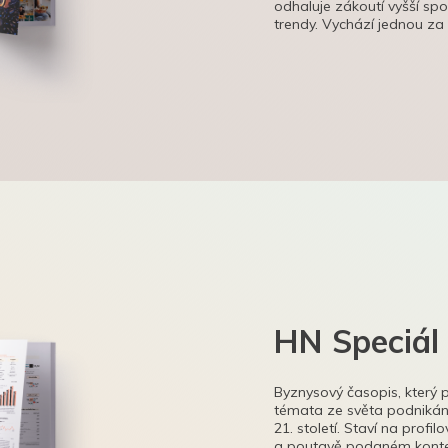
odhaluje zákoutí vyšší sp
trendy. Vychází jednou za
HN Speciál
Byznysový časopis, který 
témata ze světa podnikání
21. století. Staví na profi
a poutavě podaném kontex