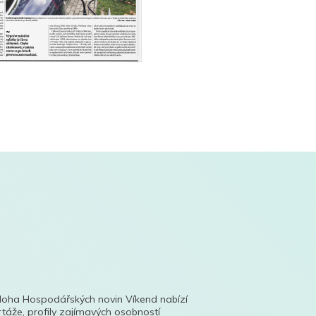
íloha Hospodářských novin Víkend nabízí
táže, profily zajímavých osobností