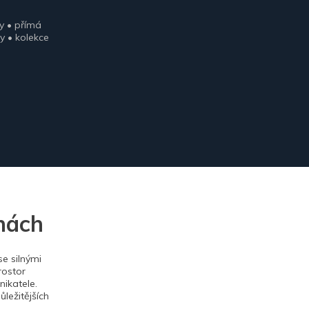
y • přímá
y • kolekce
nách
e silnými
rostor
ikatele.
ležitějších