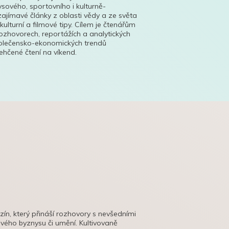
ysového, sportovního i kulturně-
ajímavé články z oblasti vědy a ze světa
 kulturní a filmové tipy. Cílem je čtenářům
ozhovorech, reportážích a analytických
polečensko-ekonomických trendů
hčené čtení na víkend.
azín, který přináší rozhovory s nevšedními
tového byznysu či umění. Kultivovaně