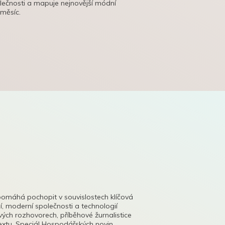
olečnosti a mapuje nejnovější módní
 měsíc.
pomáhá pochopit v souvislostech klíčová
, moderní společnosti a technologií
lových rozhovorech, příběhové žurnalistice
tu. Speciál Hospodářských novin