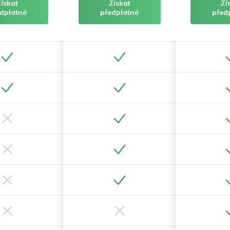
Získat
Získat
Zí
dplatné
předplatné
před