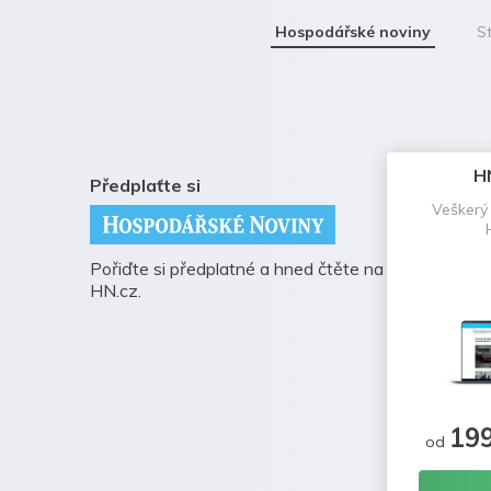
Hospodářské noviny
St
H
Předplaťte si
Veškerý
Pořiďte si předplatné a hned čtěte na
HN.cz.
19
od