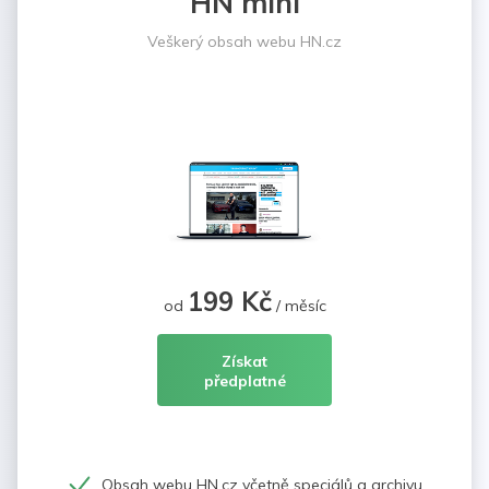
HN mini
Veškerý obsah webu HN.cz
199 Kč
od
/ měsíc
Získat
předplatné
Obsah webu HN.cz včetně speciálů a archivu