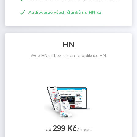
Audioverze všech článků na HN.cz
HN
Web HN.cz bez reklam a aplikace HN.
299 Kč
od
/ měsíc