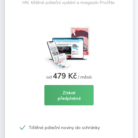
HN, tištěné páteční vydání a magazín PročNe.
479 Kč
od
/ měsíc
Získat
předplatné
Tištěné páteční noviny do schránky