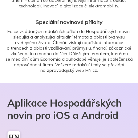
trhem – čtenáři se dozvědí nejnovější informace z oblasti
technologií, inovací, digitalizace či elektromobility.
Speciální novinové přílohy
Edice vkládaných redakčních příloh do Hospodářských novin,
sledující a analyzující aktuální témata z oblasti byznysu
i veřejného života. Čtenáři získají například informace
o trendech z oblasti vzdělávání, průmyslu, financí, zákaznické
zkušenosti a mnoha dalších. Důležitým tématem, kterému
se mediální dům Economia dlouhodobě věnuje, je společenská
odpovědnost firem. Veškeré redakční texty se překlápí
na zpravodajský web HN.cz.
Aplikace Hospodářských
novin pro iOS a Android