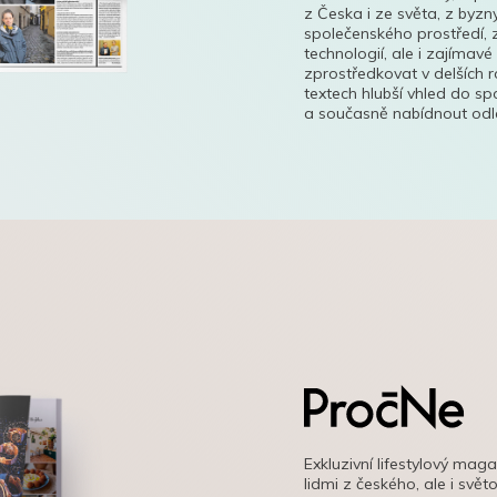
z Česka i ze světa, z byzn
společenského prostředí, z
technologií, ale i zajímavé
zprostředkovat v delších r
textech hlubší vhled do s
a současně nabídnout odle
Exkluzivní lifestylový mag
lidmi z českého, ale i svě