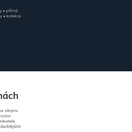
y • přímá
y • kolekce
nách
e silnými
rostor
ikatele.
ležitějších