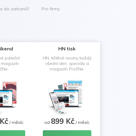
ce do zahraničí
Pro firmy
íkend
HN tisk
né páteční
HN, tištěné noviny každý
a magazín
všední den, speciály a
čNe.
magazín PročNe.
 Kč
899 Kč
/ měsíc
od
/ měsíc