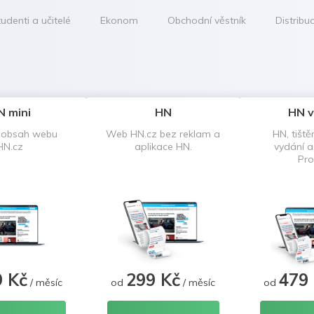
udenti a učitelé
Ekonom
Obchodní věstník
Distribu
N mini
HN
HN v
 obsah webu
Web HN.cz bez reklam a
HN, tiště
HN.cz
aplikace HN.
vydání 
Pro
9 Kč
299 Kč
479
/ měsíc
od
/ měsíc
od