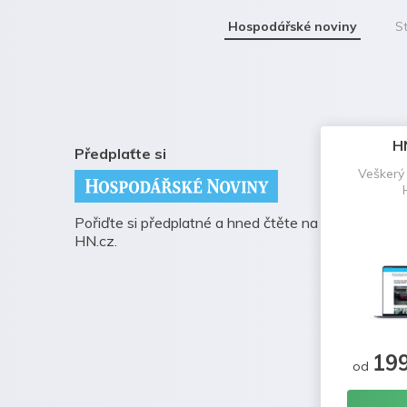
Hospodářské noviny
St
H
Předplaťte si
Veškerý
Pořiďte si předplatné a hned čtěte na
HN.cz.
19
od