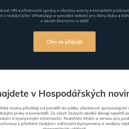
obsah HN • přednostní zprávy • všechny eventy • kompletní podcast
 s redakcí přes WhatsApp • speciální setkání pro členy klubu • knih
• obsah Ekonomu a další
Chci se připojit
najdete v Hospodářských novi
ské noviny přinášejí od pondělí do pátku všeobecné zpravodajství s
tickými prvky a komentáři. Ze všech českých deníků dávají největší p
ckým a byznysovým informacím, finančním trhům a servisu pro podn
ozhovory s předními českými i světovými byznysmeny a analýzy nejdů
ekonomických událostí.