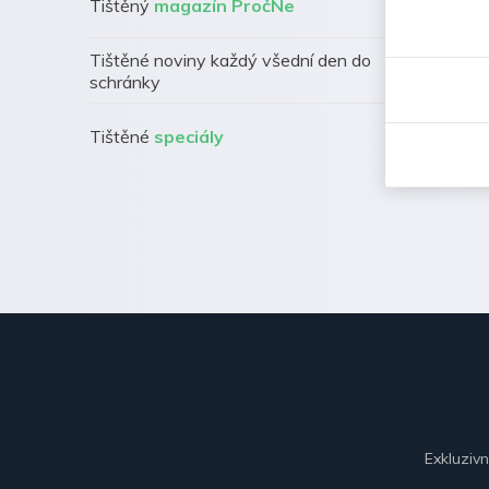
Tištěný
magazín PročNe
Tištěné noviny každý všední den do
schránky
Tištěné
speciály
Exkluziv