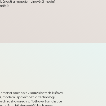
olečnosti a mapuje nejnovější módní
 měsíc.
pomáhá pochopit v souvislostech klíčová
, moderní společnosti a technologií
lových rozhovorech, příběhové žurnalistice
tu. Speciál Hospodářských novin