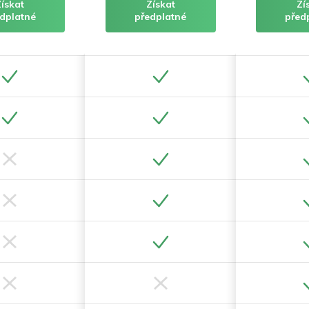
Získat
Získat
Zí
dplatné
předplatné
před