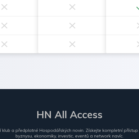
HN All Access
ní klub a předplatné Hospodářských novin. Získejte kompletní přístup
byznysu, ekonomiky, investic, eventů a network navíc.