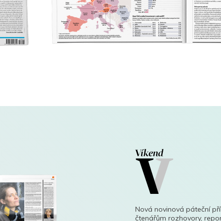
Nová novinová páteční př
čtenářům rozhovory, repor