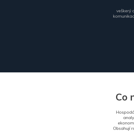
veškerý 
komunikace
Co 
Hospodář
analy
ekonomi
Obsahují r