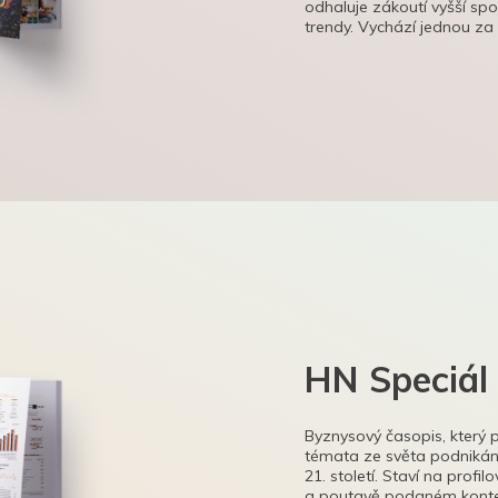
odhaluje zákoutí vyšší sp
trendy. Vychází jednou za
HN Speciál
Byznysový časopis, který 
témata ze světa podnikání
21. století. Staví na profi
a poutavě podaném kontex