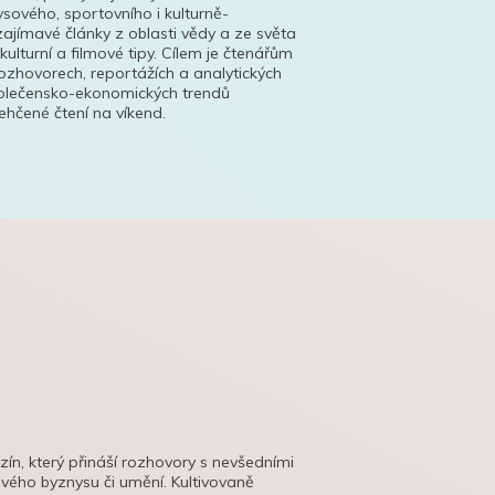
ysového, sportovního i kulturně-
ajímavé články z oblasti vědy a ze světa
 kulturní a filmové tipy. Cílem je čtenářům
ozhovorech, reportážích a analytických
polečensko-ekonomických trendů
hčené čtení na víkend.
azín, který přináší rozhovory s nevšedními
tového byznysu či umění. Kultivovaně