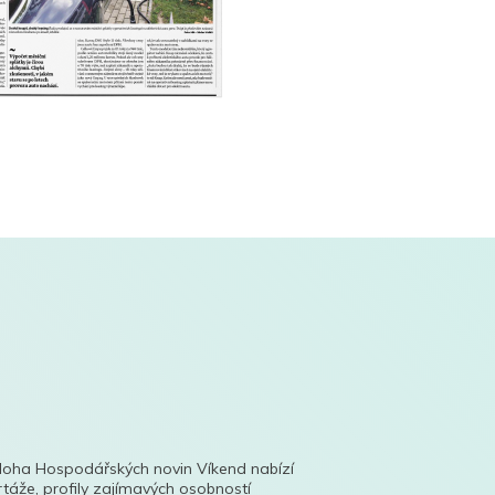
íloha Hospodářských novin Víkend nabízí
táže, profily zajímavých osobností