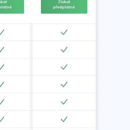
skat
Získat
platné
předplatné