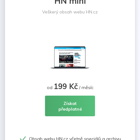
HN mini
Veškerý obsah webu HN.cz
199 Kč
od
/ měsíc
Získat
předplatné
Obsah webu HN.cz včetně speciálů a archivu