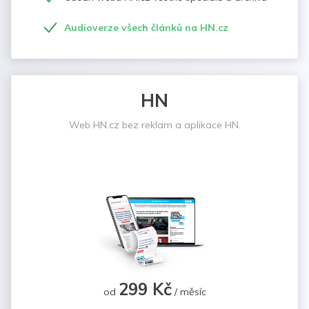
Audioverze všech článků na HN.cz
HN
Web HN.cz bez reklam a aplikace HN.
299 Kč
od
/ měsíc