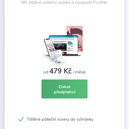
HN, tištěné páteční vydání a magazín PročNe.
479 Kč
od
/ měsíc
Získat
předplatné
Tištěné páteční noviny do schránky