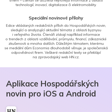
trhem – čtenáři se dozvědí nejnovější informace z oblasti
technologií, inovací, digitalizace či elektromobility.
Speciální novinové přílohy
Edice vkládaných redakčních příloh do Hospodářských novin,
sledující a analyzující aktuální témata z oblasti byznysu
i veřejného života. Čtenáři získají například informace
o trendech z oblasti vzdělávání, průmyslu, financí, zákaznické
zkušenosti a mnoha dalších. Důležitým tématem, kterému
se mediální dům Economia dlouhodobě věnuje, je společenská
odpovědnost firem. Veškeré redakční texty se překlápí
na zpravodajský web HN.cz.
Aplikace Hospodářských
novin pro iOS a Android