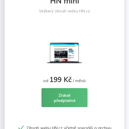
HN mini
Veškerý obsah webu HN.cz
199 Kč
od
/ měsíc
Získat
předplatné
Obsah webu HN.cz včetně speciálů a archivu