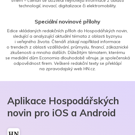
trhem – čtenáři se dozvědí nejnovější informace z oblasti
technologií, inovací, digitalizace či elektromobility.
Speciální novinové přílohy
Edice vkládaných redakčních příloh do Hospodářských novin,
sledující a analyzující aktuální témata z oblasti byznysu
i veřejného života. Čtenáři získají například informace
o trendech z oblasti vzdělávání, průmyslu, financí, zákaznické
zkušenosti a mnoha dalších. Důležitým tématem, kterému
se mediální dům Economia dlouhodobě věnuje, je společenská
odpovědnost firem. Veškeré redakční texty se překlápí
na zpravodajský web HN.cz.
Aplikace Hospodářských
novin pro iOS a Android