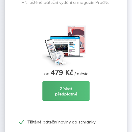
HN, tištěné páteční vydání a magazín PročNe.
479 Kč
od
/ měsíc
Získat
předplatné
Tištěné páteční noviny do schránky