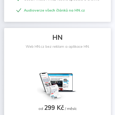
Audioverze všech článků na HN.cz
HN
Web HN.cz bez reklam a aplikace HN.
299 Kč
od
/ měsíc