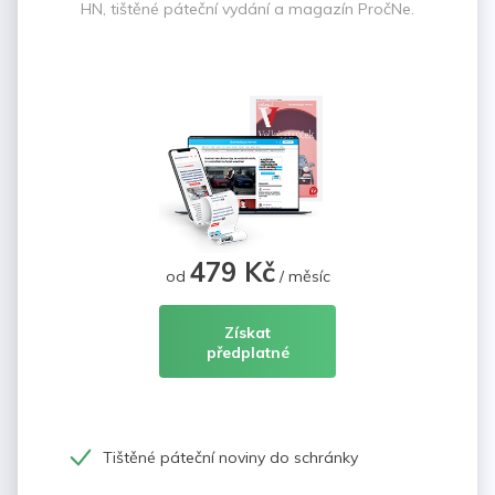
HN, tištěné páteční vydání a magazín PročNe.
479 Kč
od
/ měsíc
Získat
předplatné
Tištěné páteční noviny do schránky