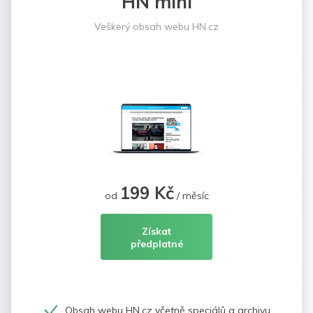
HN mini
Veškerý obsah webu HN.cz
199 Kč
od
/ měsíc
Získat
předplatné
Obsah webu HN.cz včetně speciálů a archivu