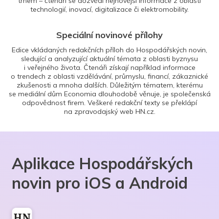
trhem – čtenáři se dozvědí nejnovější informace z oblasti
technologií, inovací, digitalizace či elektromobility.
Speciální novinové přílohy
Edice vkládaných redakčních příloh do Hospodářských novin,
sledující a analyzující aktuální témata z oblasti byznysu
i veřejného života. Čtenáři získají například informace
o trendech z oblasti vzdělávání, průmyslu, financí, zákaznické
zkušenosti a mnoha dalších. Důležitým tématem, kterému
se mediální dům Economia dlouhodobě věnuje, je společenská
odpovědnost firem. Veškeré redakční texty se překlápí
na zpravodajský web HN.cz.
Aplikace Hospodářských
novin pro iOS a Android