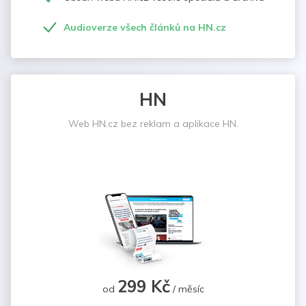
Audioverze všech článků na HN.cz
HN
Web HN.cz bez reklam a aplikace HN.
299 Kč
od
/ měsíc