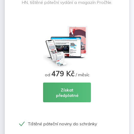
HN, tištěné páteční vydání a magazín PročNe.
479 Kč
od
/ měsíc
Získat
předplatné
Tištěné páteční noviny do schránky