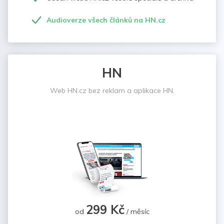
Audioverze všech článků na HN.cz
HN
Web HN.cz bez reklam a aplikace HN.
299 Kč
od
/ měsíc