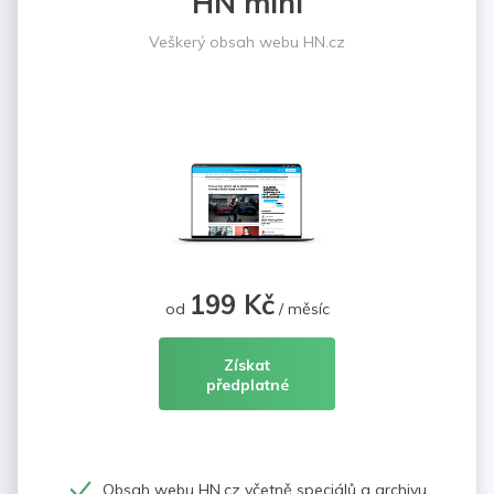
HN mini
Veškerý obsah webu HN.cz
199 Kč
od
/ měsíc
Získat
předplatné
Obsah webu HN.cz včetně speciálů a archivu