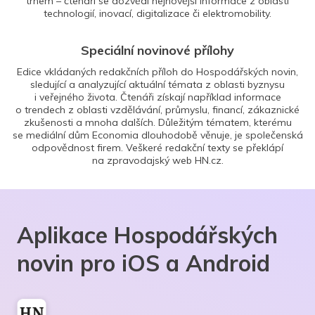
trhem – čtenáři se dozvědí nejnovější informace z oblasti
technologií, inovací, digitalizace či elektromobility.
Speciální novinové přílohy
Edice vkládaných redakčních příloh do Hospodářských novin,
sledující a analyzující aktuální témata z oblasti byznysu
i veřejného života. Čtenáři získají například informace
o trendech z oblasti vzdělávání, průmyslu, financí, zákaznické
zkušenosti a mnoha dalších. Důležitým tématem, kterému
se mediální dům Economia dlouhodobě věnuje, je společenská
odpovědnost firem. Veškeré redakční texty se překlápí
na zpravodajský web HN.cz.
Aplikace Hospodářských
novin pro iOS a Android