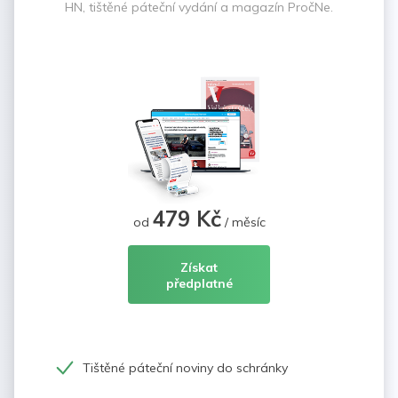
HN, tištěné páteční vydání a magazín PročNe.
479 Kč
od
/ měsíc
Získat
předplatné
Tištěné páteční noviny do schránky