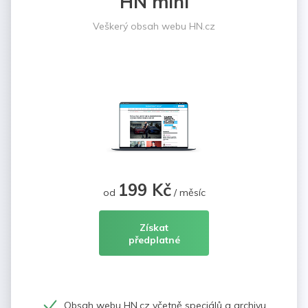
HN mini
Veškerý obsah webu HN.cz
199 Kč
od
/ měsíc
Získat
předplatné
Obsah webu HN.cz včetně speciálů a archivu