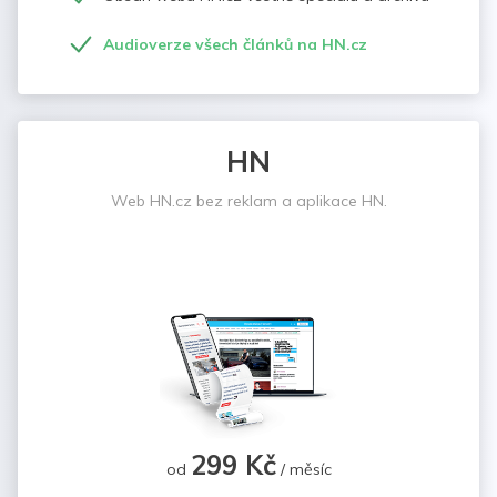
Audioverze všech článků na HN.cz
HN
Web HN.cz bez reklam a aplikace HN.
299 Kč
od
/ měsíc