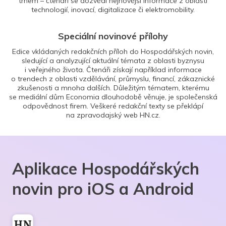
trhem – čtenáři se dozvědí nejnovější informace z oblasti
technologií, inovací, digitalizace či elektromobility.
Speciální novinové přílohy
Edice vkládaných redakčních příloh do Hospodářských novin,
sledující a analyzující aktuální témata z oblasti byznysu
i veřejného života. Čtenáři získají například informace
o trendech z oblasti vzdělávání, průmyslu, financí, zákaznické
zkušenosti a mnoha dalších. Důležitým tématem, kterému
se mediální dům Economia dlouhodobě věnuje, je společenská
odpovědnost firem. Veškeré redakční texty se překlápí
na zpravodajský web HN.cz.
Aplikace Hospodářských
novin pro iOS a Android