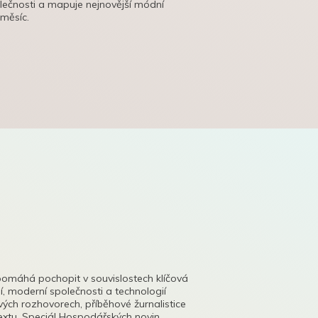
olečnosti a mapuje nejnovější módní
 měsíc.
pomáhá pochopit v souvislostech klíčová
, moderní společnosti a technologií
lových rozhovorech, příběhové žurnalistice
tu. Speciál Hospodářských novin