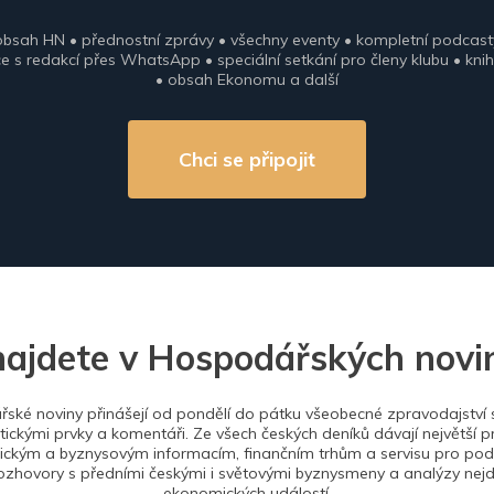
obsah HN • přednostní zprávy • všechny eventy • kompletní podcast
 s redakcí přes WhatsApp • speciální setkání pro členy klubu • knih
• obsah Ekonomu a další
Chci se připojit
najdete v Hospodářských novi
ské noviny přinášejí od pondělí do pátku všeobecné zpravodajství s
tickými prvky a komentáři. Ze všech českých deníků dávají největší p
ckým a byznysovým informacím, finančním trhům a servisu pro podn
ozhovory s předními českými i světovými byznysmeny a analýzy nejdů
ekonomických událostí.