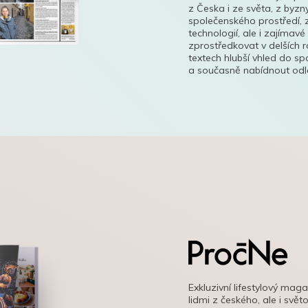
z Česka i ze světa, z byzn
společenského prostředí, z
technologií, ale i zajímavé
zprostředkovat v delších r
textech hlubší vhled do s
a současně nabídnout odle
Exkluzivní lifestylový mag
lidmi z českého, ale i svě