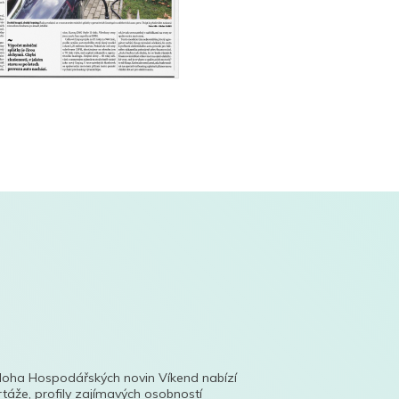
íloha Hospodářských novin Víkend nabízí
táže, profily zajímavých osobností