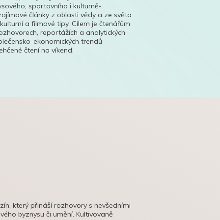
ysového, sportovního i kulturně-
ajímavé články z oblasti vědy a ze světa
 kulturní a filmové tipy. Cílem je čtenářům
ozhovorech, reportážích a analytických
polečensko-ekonomických trendů
hčené čtení na víkend.
azín, který přináší rozhovory s nevšedními
tového byznysu či umění. Kultivovaně