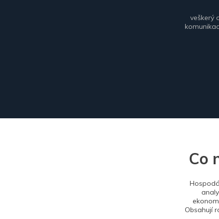
veškerý 
komunikace
Co 
Hospodář
analy
ekonomi
Obsahují r