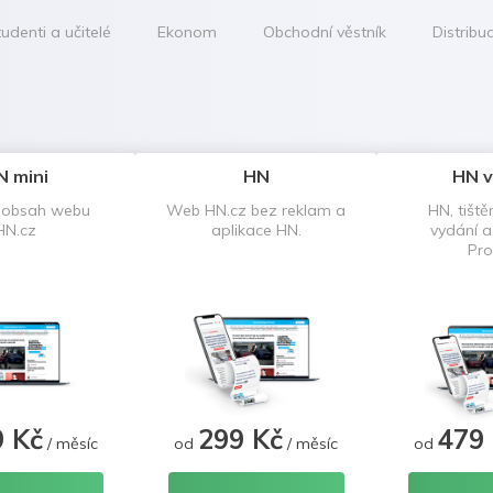
udenti a učitelé
Ekonom
Obchodní věstník
Distribu
N mini
HN
HN v
 obsah webu
Web HN.cz bez reklam a
HN, tiště
HN.cz
aplikace HN.
vydání 
Pro
9 Kč
299 Kč
479
/ měsíc
od
/ měsíc
od