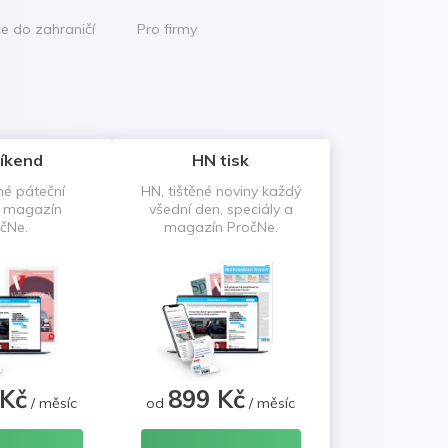
ce do zahraničí
Pro firmy
íkend
HN tisk
né páteční
HN, tištěné noviny každý
a magazín
všední den, speciály a
čNe.
magazín PročNe.
 Kč
899 Kč
/ měsíc
od
/ měsíc