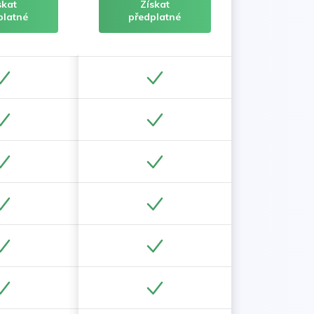
skat
Získat
platné
předplatné