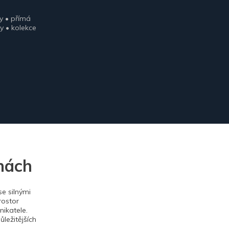
y • přímá
y • kolekce
nách
e silnými
rostor
ikatele.
ležitějších