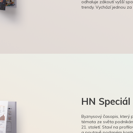
odhaluje zákoutí vyšší sp
trendy. Vychází jednou za
HN Speciál
Byznysový časopis, který 
témata ze světa podnikání
21. století. Staví na profi
a poutavě podaném kontex