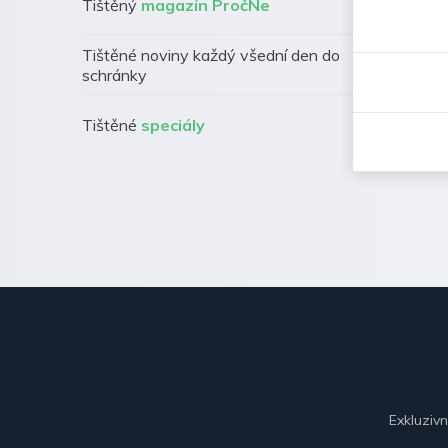
Tištěný
magazín PročNe
Tištěné noviny každý všední den do
schránky
Tištěné
speciály
Exkluziv