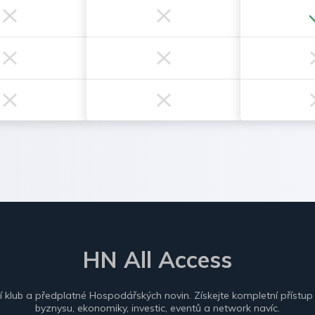
HN All Access
ní klub a předplatné Hospodářských novin. Získejte kompletní přístup
byznysu, ekonomiky, investic, eventů a network navíc.