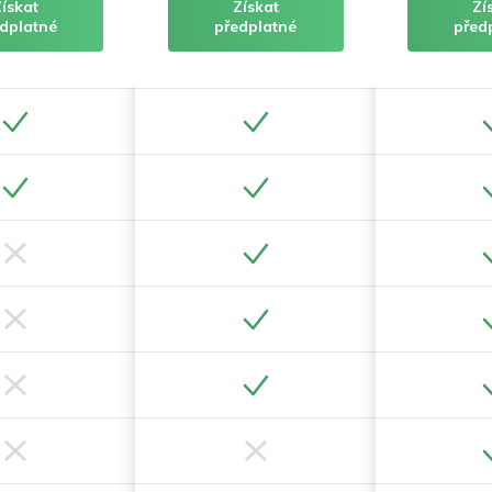
Získat
Získat
Zí
dplatné
předplatné
před