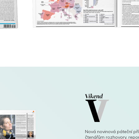
Nová novinová páteční př
čtenářům rozhovory, repor