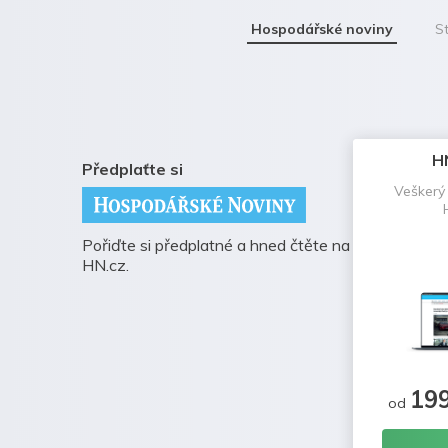
Hospodářské noviny
St
H
Předplaťte si
Veškerý
Pořiďte si předplatné a hned čtěte na
HN.cz.
19
od