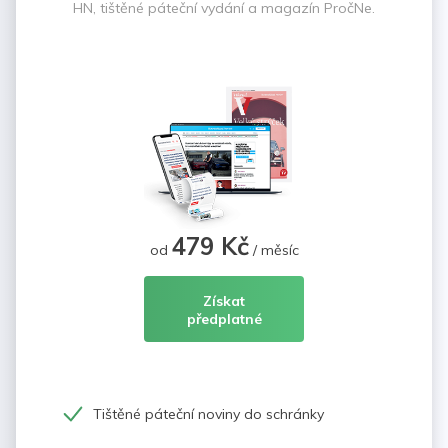
HN, tištěné páteční vydání a magazín PročNe.
479 Kč
od
/ měsíc
Získat
předplatné
Tištěné páteční noviny do schránky