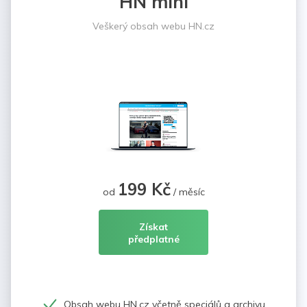
HN mini
Veškerý obsah webu HN.cz
199 Kč
od
/ měsíc
Získat
předplatné
Obsah webu HN.cz včetně speciálů a archivu