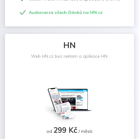
Audioverze všech článků na HN.cz
HN
Web HN.cz bez reklam a aplikace HN.
299 Kč
od
/ měsíc