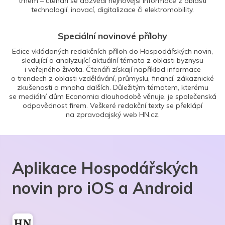
trhem – čtenáři se dozvědí nejnovější informace z oblasti
technologií, inovací, digitalizace či elektromobility.
Speciální novinové přílohy
Edice vkládaných redakčních příloh do Hospodářských novin,
sledující a analyzující aktuální témata z oblasti byznysu
i veřejného života. Čtenáři získají například informace
o trendech z oblasti vzdělávání, průmyslu, financí, zákaznické
zkušenosti a mnoha dalších. Důležitým tématem, kterému
se mediální dům Economia dlouhodobě věnuje, je společenská
odpovědnost firem. Veškeré redakční texty se překlápí
na zpravodajský web HN.cz.
Aplikace Hospodářských
novin pro iOS a Android