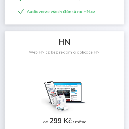
Audioverze všech článků na HN.cz
HN
Web HN.cz bez reklam a aplikace HN.
299 Kč
od
/ měsíc