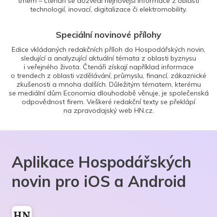
trhem – čtenáři se dozvědí nejnovější informace z oblasti
technologií, inovací, digitalizace či elektromobility.
Speciální novinové přílohy
Edice vkládaných redakčních příloh do Hospodářských novin,
sledující a analyzující aktuální témata z oblasti byznysu
i veřejného života. Čtenáři získají například informace
o trendech z oblasti vzdělávání, průmyslu, financí, zákaznické
zkušenosti a mnoha dalších. Důležitým tématem, kterému
se mediální dům Economia dlouhodobě věnuje, je společenská
odpovědnost firem. Veškeré redakční texty se překlápí
na zpravodajský web HN.cz.
Aplikace Hospodářských
novin pro iOS a Android