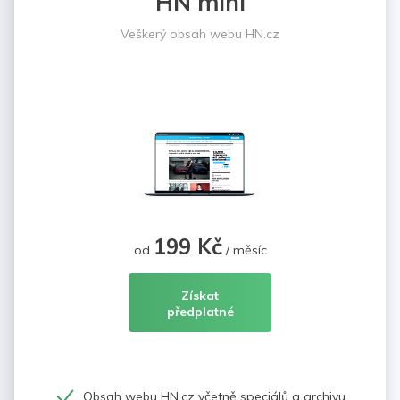
HN mini
Veškerý obsah webu HN.cz
199 Kč
od
/ měsíc
Získat
předplatné
Obsah webu HN.cz včetně speciálů a archivu