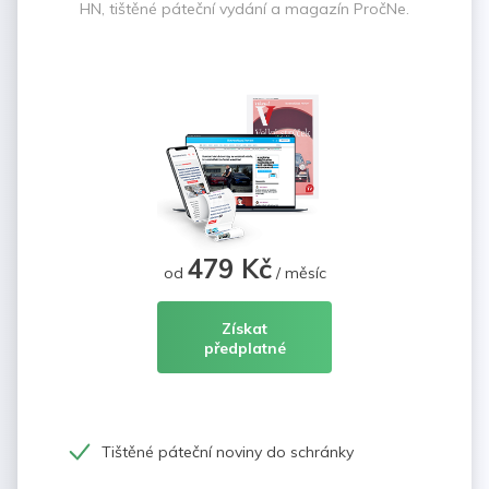
HN, tištěné páteční vydání a magazín PročNe.
479 Kč
od
/ měsíc
Získat
předplatné
Tištěné páteční noviny do schránky