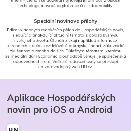
trhem – čtenáři se dozvědí nejnovější informace z oblasti
technologií, inovací, digitalizace či elektromobility.
Speciální novinové přílohy
Edice vkládaných redakčních příloh do Hospodářských novin,
sledující a analyzující aktuální témata z oblasti byznysu
i veřejného života. Čtenáři získají například informace
o trendech z oblasti vzdělávání, průmyslu, financí, zákaznické
zkušenosti a mnoha dalších. Důležitým tématem, kterému
se mediální dům Economia dlouhodobě věnuje, je společenská
odpovědnost firem. Veškeré redakční texty se překlápí
na zpravodajský web HN.cz.
Aplikace Hospodářských
novin pro iOS a Android