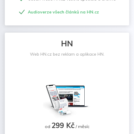
Audioverze všech článků na HN.cz
HN
Web HN.cz bez reklam a aplikace HN.
299 Kč
od
/ měsíc