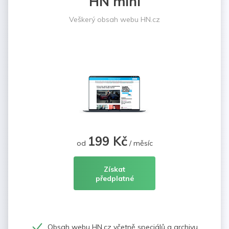
HN mini
Veškerý obsah webu HN.cz
199 Kč
od
/ měsíc
Získat
předplatné
Obsah webu HN.cz včetně speciálů a archivu