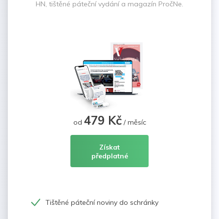
HN, tištěné páteční vydání a magazín PročNe.
479 Kč
od
/ měsíc
Získat
předplatné
Tištěné páteční noviny do schránky