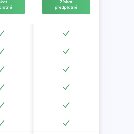
skat
Získat
platné
předplatné