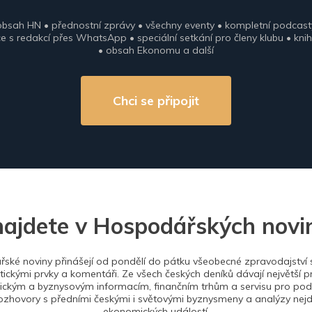
obsah HN • přednostní zprávy • všechny eventy • kompletní podcast
 s redakcí přes WhatsApp • speciální setkání pro členy klubu • knih
• obsah Ekonomu a další
Chci se připojit
najdete v Hospodářských novi
ské noviny přinášejí od pondělí do pátku všeobecné zpravodajství s
tickými prvky a komentáři. Ze všech českých deníků dávají největší p
ckým a byznysovým informacím, finančním trhům a servisu pro podn
ozhovory s předními českými i světovými byznysmeny a analýzy nejdů
ekonomických událostí.