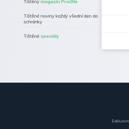
Tištěný
magazín PročNe
Tištěné noviny každý všední den do
schránky
Tištěné
speciály
Exkluziv