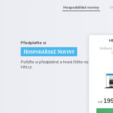
Hospodářské noviny
St
H
Předplaťte si
Veškerý
Pořiďte si předplatné a hned čtěte na
HN.cz.
19
od