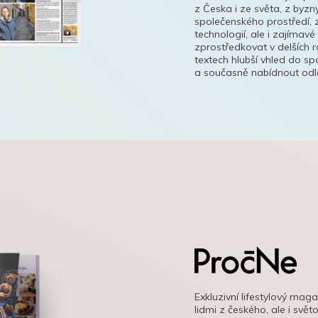
z Česka i ze světa, z byzn
společenského prostředí, z
technologií, ale i zajímavé
zprostředkovat v delších r
textech hlubší vhled do s
a současně nabídnout odle
Exkluzivní lifestylový mag
lidmi z českého, ale i svě