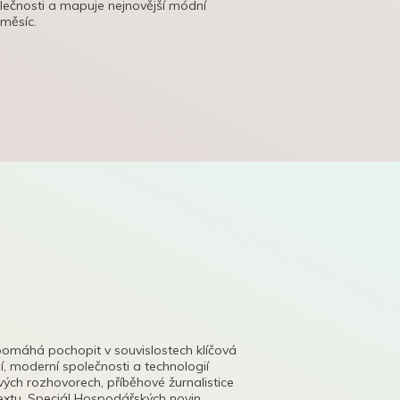
olečnosti a mapuje nejnovější módní
 měsíc.
pomáhá pochopit v souvislostech klíčová
, moderní společnosti a technologií
lových rozhovorech, příběhové žurnalistice
tu. Speciál Hospodářských novin