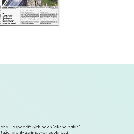
íloha Hospodářských novin Víkend nabízí
táže, profily zajímavých osobností