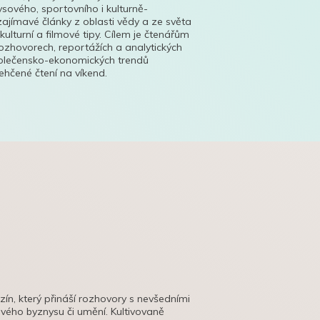
ysového, sportovního i kulturně-
ajímavé články z oblasti vědy a ze světa
 kulturní a filmové tipy. Cílem je čtenářům
ozhovorech, reportážích a analytických
polečensko-ekonomických trendů
hčené čtení na víkend.
azín, který přináší rozhovory s nevšedními
tového byznysu či umění. Kultivovaně