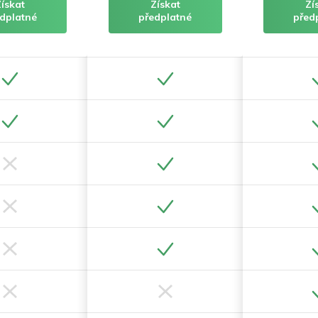
Získat
Získat
Zí
dplatné
předplatné
před