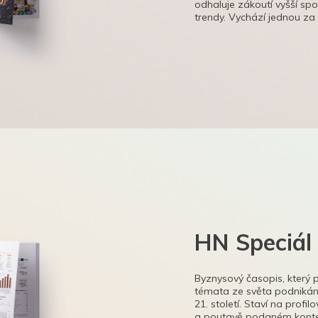
odhaluje zákoutí vyšší sp
trendy. Vychází jednou za
HN Speciál
Byznysový časopis, který 
témata ze světa podnikání
21. století. Staví na profi
a poutavě podaném kontex