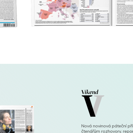
Nová novinová páteční př
čtenářům rozhovory, repor