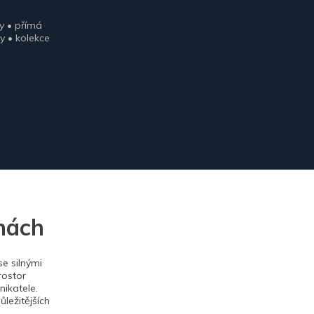
y • přímá
y • kolekce
nách
e silnými
rostor
ikatele.
ležitějších