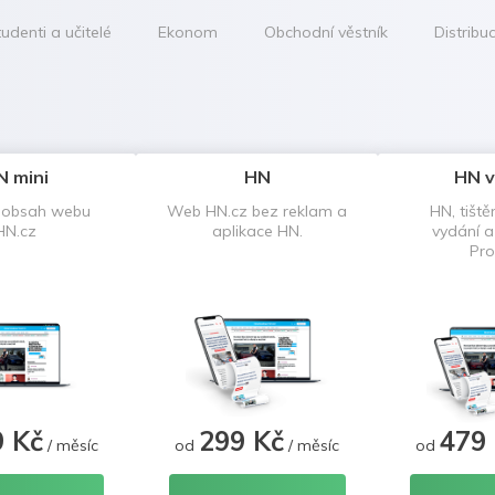
udenti a učitelé
Ekonom
Obchodní věstník
Distribu
N mini
HN
HN v
 obsah webu
Web HN.cz bez reklam a
HN, tiště
HN.cz
aplikace HN.
vydání 
Pro
9 Kč
299 Kč
479
/ měsíc
od
/ měsíc
od