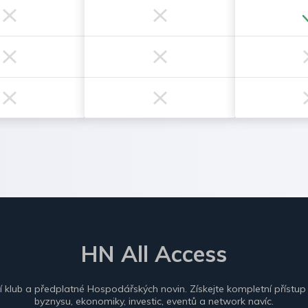
HN All Access
ní klub a předplatné Hospodářských novin. Získejte kompletní přístup
byznysu, ekonomiky, investic, eventů a network navíc.