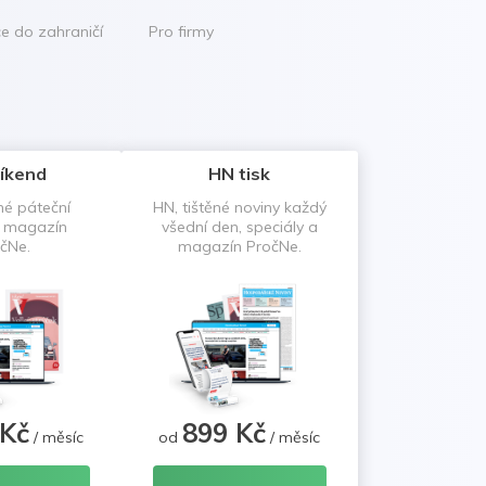
ce do zahraničí
Pro firmy
íkend
HN tisk
né páteční
HN, tištěné noviny každý
a magazín
všední den, speciály a
čNe.
magazín PročNe.
 Kč
899 Kč
/ měsíc
od
/ měsíc