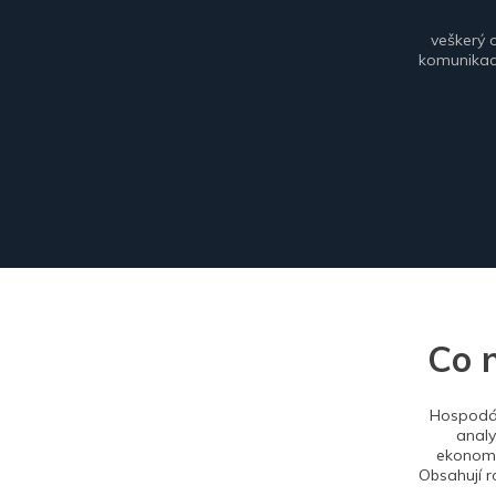
veškerý 
komunikace
Co 
Hospodář
analy
ekonomi
Obsahují r