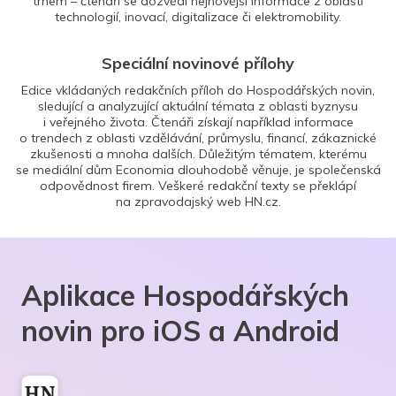
trhem – čtenáři se dozvědí nejnovější informace z oblasti
technologií, inovací, digitalizace či elektromobility.
Speciální novinové přílohy
Edice vkládaných redakčních příloh do Hospodářských novin,
sledující a analyzující aktuální témata z oblasti byznysu
i veřejného života. Čtenáři získají například informace
o trendech z oblasti vzdělávání, průmyslu, financí, zákaznické
zkušenosti a mnoha dalších. Důležitým tématem, kterému
se mediální dům Economia dlouhodobě věnuje, je společenská
odpovědnost firem. Veškeré redakční texty se překlápí
na zpravodajský web HN.cz.
Aplikace Hospodářských
novin pro iOS a Android