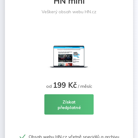
HN mini
Veškerý obsah webu HN.cz
199 Kč
od
/ měsíc
Získat
předplatné
Obsah webu HN.cz včetně speciálů a archivu