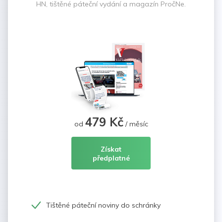
HN, tištěné páteční vydání a magazín PročNe.
479 Kč
od
/ měsíc
Získat
předplatné
Tištěné páteční noviny do schránky