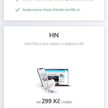
Audioverze všech článků na HN.cz
HN
Web HN.cz bez reklam a aplikace HN.
299 Kč
od
/ měsíc