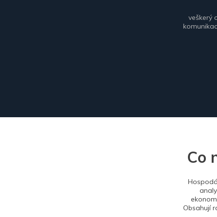
veškerý 
komunikace
Co 
Hospodář
analy
ekonomi
Obsahují r