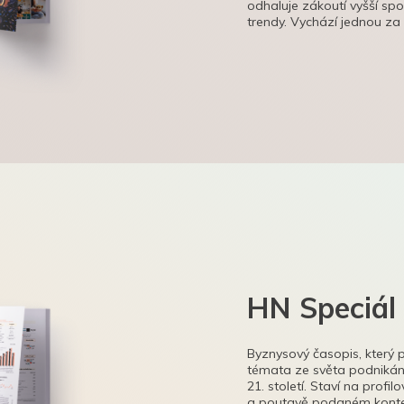
odhaluje zákoutí vyšší sp
trendy. Vychází jednou za
HN Speciál
Byznysový časopis, který 
témata ze světa podnikání
21. století. Staví na profi
a poutavě podaném kontex