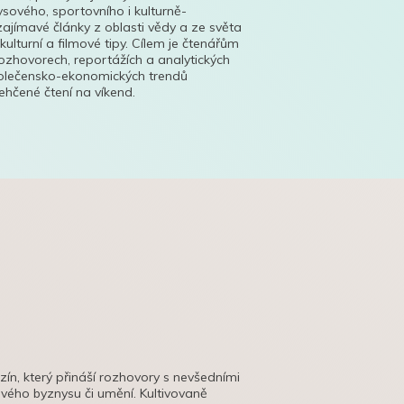
ysového, sportovního i kulturně-
ajímavé články z oblasti vědy a ze světa
 kulturní a filmové tipy. Cílem je čtenářům
ozhovorech, reportážích a analytických
polečensko-ekonomických trendů
hčené čtení na víkend.
azín, který přináší rozhovory s nevšedními
tového byznysu či umění. Kultivovaně