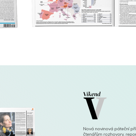
Nová novinová páteční př
čtenářům rozhovory, repor