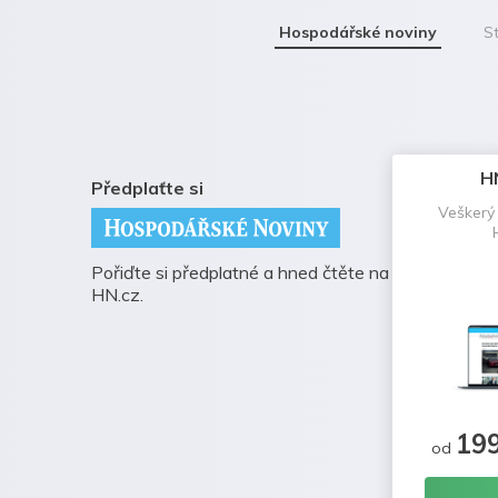
Hospodářské noviny
St
H
Předplaťte si
Veškerý
Pořiďte si předplatné a hned čtěte na
HN.cz.
19
od