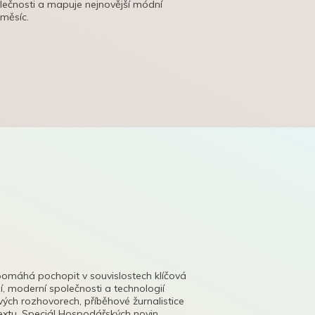
olečnosti a mapuje nejnovější módní
 měsíc.
pomáhá pochopit v souvislostech klíčová
, moderní společnosti a technologií
lových rozhovorech, příběhové žurnalistice
tu. Speciál Hospodářských novin