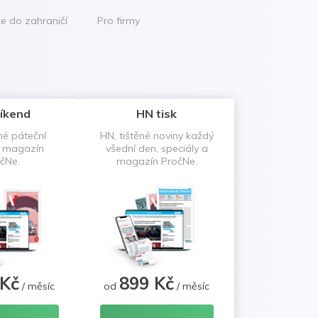
ce do zahraničí
Pro firmy
íkend
HN tisk
né páteční
HN, tištěné noviny každý
a magazín
všední den, speciály a
čNe.
magazín PročNe.
 Kč
899 Kč
/ měsíc
od
/ měsíc