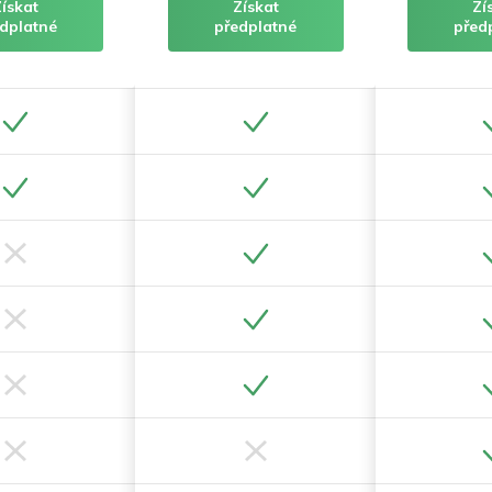
Získat
Získat
Zí
dplatné
předplatné
před