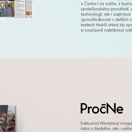
z Česka i ze světa, z byzn
společenského prostředí, z
technologií, ale i zajímavé
zprostředkovat v delších r
textech hlubší vhled do s
a současně nabídnout odle
Exkluzivní lifestylový mag
lidmi z českého, ale i svě