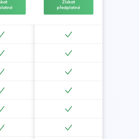
skat
Získat
platné
předplatné