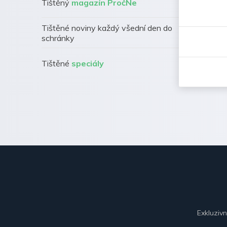
Tištěný
magazín PročNe
Tištěné noviny každý všední den do
schránky
Tištěné
speciály
Exkluziv