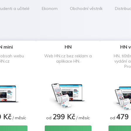
udenti a učitelé
Ekonom
Obchodní věstník
Distribu
N mini
HN
HN v
 obsah webu
Web HN.cz bez reklam a
HN, tiště
HN.cz
aplikace HN.
vydání 
Pro
9 Kč
299 Kč
479
/ měsíc
od
/ měsíc
od