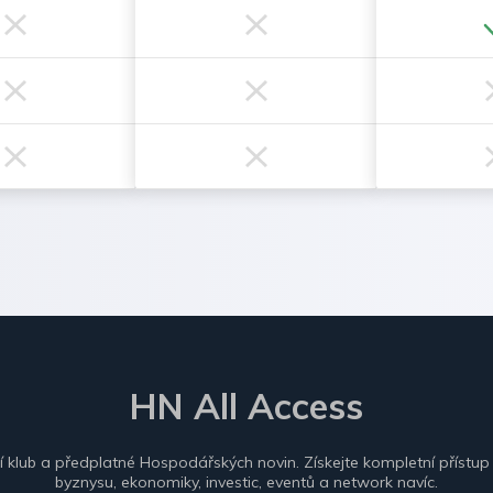
HN All Access
ní klub a předplatné Hospodářských novin. Získejte kompletní přístup
byznysu, ekonomiky, investic, eventů a network navíc.