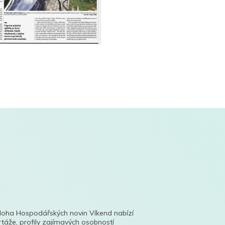
íloha Hospodářských novin Víkend nabízí
táže, profily zajímavých osobností