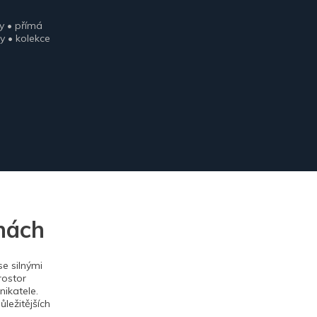
y • přímá
y • kolekce
nách
e silnými
rostor
ikatele.
ležitějších