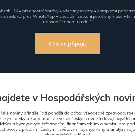
obsah HN • přednostní zprávy • všechny eventy • kompletní podcast
 s redakcí přes WhatsApp • speciální setkání pro členy klubu • knih
• obsah Ekonomu a další
Chci se připojit
najdete v Hospodářských novi
ské noviny přinášejí od pondělí do pátku všeobecné zpravodajství s
tickými prvky a komentáři. Ze všech českých deníků dávají největší p
ckým a byznysovým informacím, finančním trhům a servisu pro podn
ozhovory s předními českými i světovými byznysmeny a analýzy nejdů
ekonomických událostí.