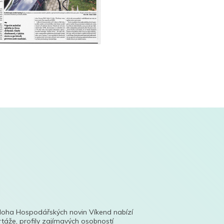
íloha Hospodářských novin Víkend nabízí
táže, profily zajímavých osobností