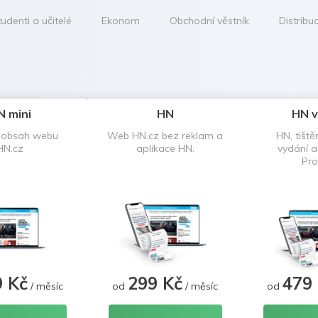
udenti a učitelé
Ekonom
Obchodní věstník
Distribu
N mini
HN
HN v
 obsah webu
Web HN.cz bez reklam a
HN, tiště
HN.cz
aplikace HN.
vydání 
Pro
9 Kč
299 Kč
479
/ měsíc
od
/ měsíc
od