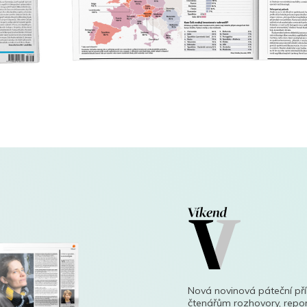
Nová novinová páteční př
čtenářům rozhovory, repor