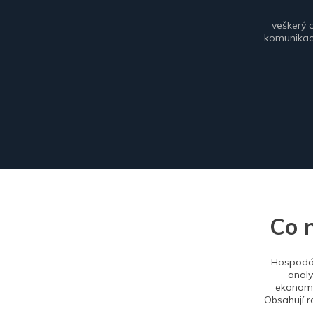
veškerý 
komunikace
Co 
Hospodář
analy
ekonomi
Obsahují r