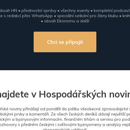
obsah HN • přednostní zprávy • všechny eventy • kompletní podcast
 s redakcí přes WhatsApp • speciální setkání pro členy klubu • knih
• obsah Ekonomu a další
Chci se připojit
najdete v Hospodářských novi
ské noviny přinášejí od pondělí do pátku všeobecné zpravodajství s
tickými prvky a komentáři. Ze všech českých deníků dávají největší p
ckým a byznysovým informacím, finančním trhům a servisu pro podn
ozhovory s předními českými i světovými byznysmeny a analýzy nejdů
ekonomických událostí.