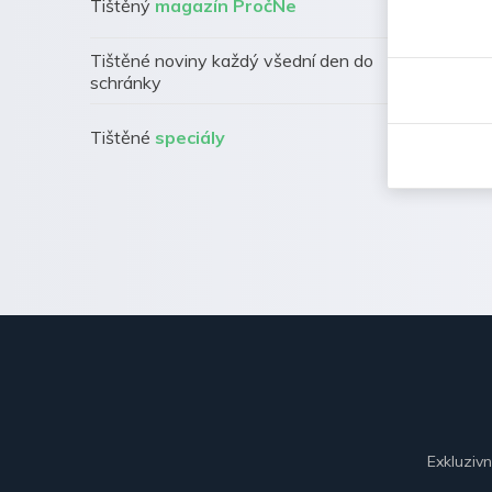
Tištěný
magazín PročNe
Tištěné noviny každý všední den do
schránky
Tištěné
speciály
Exkluziv