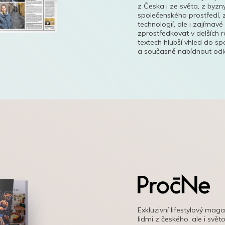
z Česka i ze světa, z byzn
společenského prostředí, z
technologií, ale i zajímavé
zprostředkovat v delších r
textech hlubší vhled do s
a současně nabídnout odle
Exkluzivní lifestylový mag
lidmi z českého, ale i svě