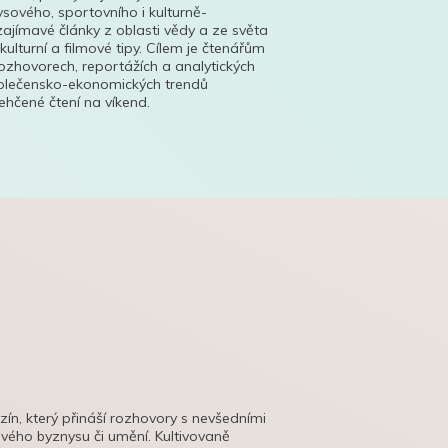
ysového, sportovního i kulturně-
ajímavé články z oblasti vědy a ze světa
 kulturní a filmové tipy. Cílem je čtenářům
ozhovorech, reportážích a analytických
polečensko-ekonomických trendů
hčené čtení na víkend.
azín, který přináší rozhovory s nevšedními
tového byznysu či umění. Kultivovaně