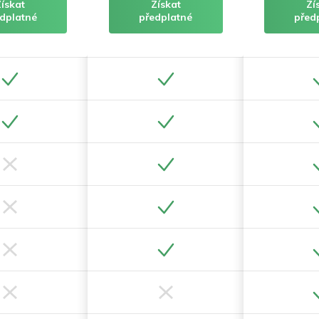
Získat
Získat
Zí
dplatné
předplatné
před