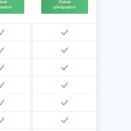
skat
Získat
platné
předplatné