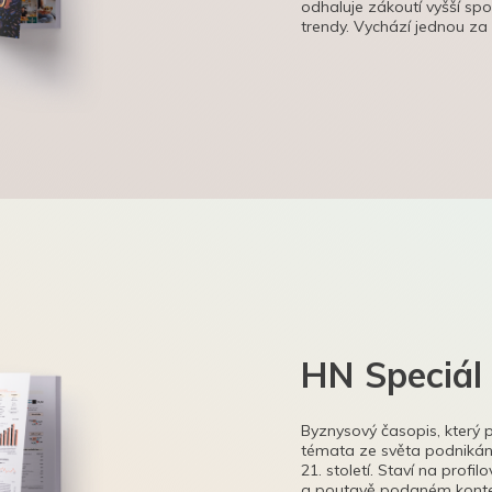
odhaluje zákoutí vyšší sp
trendy. Vychází jednou za
HN Speciál
Byznysový časopis, který 
témata ze světa podnikání
21. století. Staví na profi
a poutavě podaném kontex