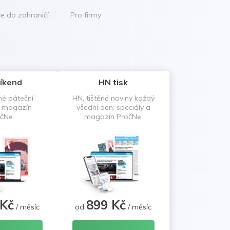
ce do zahraničí
Pro firmy
íkend
HN tisk
né páteční
HN, tištěné noviny každý
a magazín
všední den, speciály a
čNe.
magazín PročNe.
 Kč
899 Kč
/ měsíc
od
/ měsíc