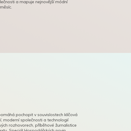
olečnosti a mapuje nejnovější módní
 měsíc.
pomáhá pochopit v souvislostech klíčová
, moderní společnosti a technologií
lových rozhovorech, příběhové žurnalistice
tu. Speciál Hospodářských novin