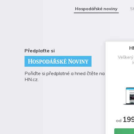
Hospodářské noviny
St
H
Předplaťte si
Veškerý
Pořiďte si předplatné a hned čtěte na
HN.cz.
19
od