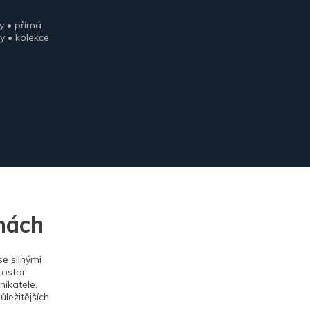
y • přímá
y • kolekce
nách
e silnými
rostor
ikatele.
ležitějších