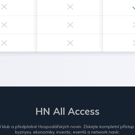
HN All Access
ní klub a předplatné Hospodářských novin. Získejte kompletní přístup
byznysu, ekonomiky, investic, eventů a network navíc.