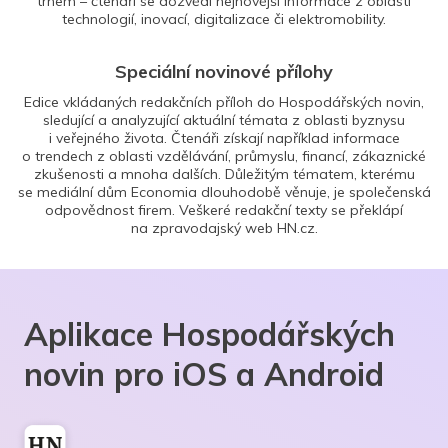
trhem – čtenáři se dozvědí nejnovější informace z oblasti
technologií, inovací, digitalizace či elektromobility.
Speciální novinové přílohy
Edice vkládaných redakčních příloh do Hospodářských novin,
sledující a analyzující aktuální témata z oblasti byznysu
i veřejného života. Čtenáři získají například informace
o trendech z oblasti vzdělávání, průmyslu, financí, zákaznické
zkušenosti a mnoha dalších. Důležitým tématem, kterému
se mediální dům Economia dlouhodobě věnuje, je společenská
odpovědnost firem. Veškeré redakční texty se překlápí
na zpravodajský web HN.cz.
Aplikace Hospodářských
novin pro iOS a Android