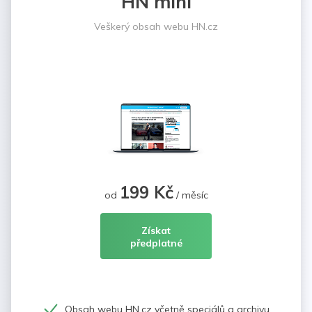
HN mini
Veškerý obsah webu HN.cz
199 Kč
od
/ měsíc
Získat
předplatné
Obsah webu HN.cz včetně speciálů a archivu