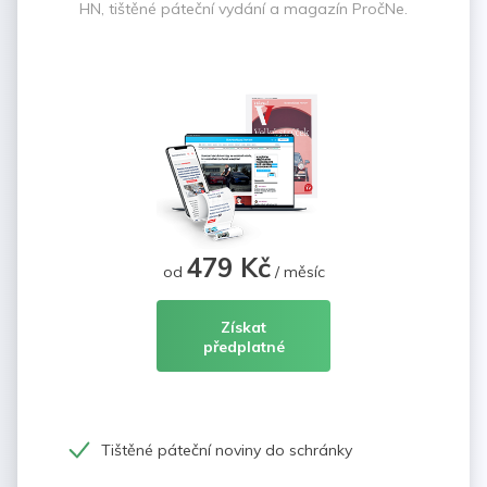
HN, tištěné páteční vydání a magazín PročNe.
479 Kč
od
/ měsíc
Získat
předplatné
Tištěné páteční noviny do schránky