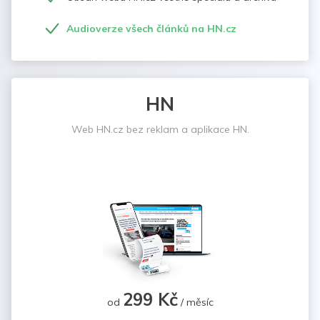
Audioverze všech článků na HN.cz
HN
Web HN.cz bez reklam a aplikace HN.
299 Kč
od
/ měsíc