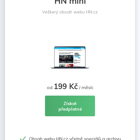
HN mini
Veškerý obsah webu HN.cz
199 Kč
od
/ měsíc
Získat
předplatné
Obsah webu HN.cz včetně speciálů a archivu