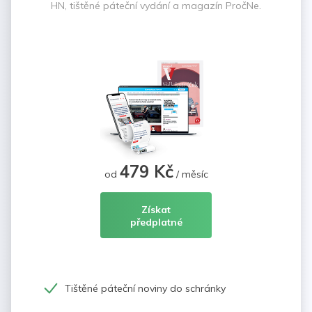
HN, tištěné páteční vydání a magazín PročNe.
479 Kč
od
/ měsíc
Získat
předplatné
Tištěné páteční noviny do schránky