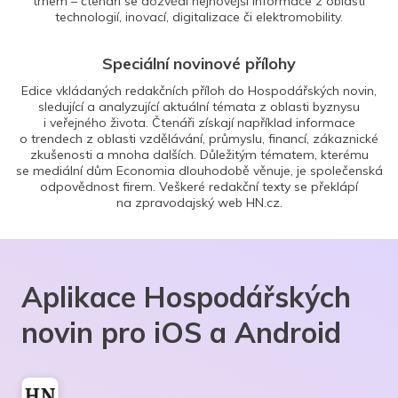
trhem – čtenáři se dozvědí nejnovější informace z oblasti
technologií, inovací, digitalizace či elektromobility.
Speciální novinové přílohy
Edice vkládaných redakčních příloh do Hospodářských novin,
sledující a analyzující aktuální témata z oblasti byznysu
i veřejného života. Čtenáři získají například informace
o trendech z oblasti vzdělávání, průmyslu, financí, zákaznické
zkušenosti a mnoha dalších. Důležitým tématem, kterému
se mediální dům Economia dlouhodobě věnuje, je společenská
odpovědnost firem. Veškeré redakční texty se překlápí
na zpravodajský web HN.cz.
Aplikace Hospodářských
novin pro iOS a Android