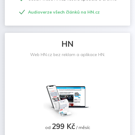
Audioverze všech článků na HN.cz
HN
Web HN.cz bez reklam a aplikace HN.
299 Kč
od
/ měsíc