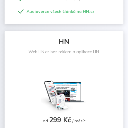
Audioverze všech článků na HN.cz
HN
Web HN.cz bez reklam a aplikace HN.
299 Kč
od
/ měsíc