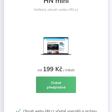
HN mini
Veškerý obsah webu HN.cz
199 Kč
od
/ měsíc
Získat
předplatné
Obsah webu HN.cz včetně speciálů a archivu