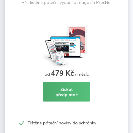
HN, tištěné páteční vydání a magazín PročNe.
479 Kč
od
/ měsíc
Získat
předplatné
Tištěné páteční noviny do schránky