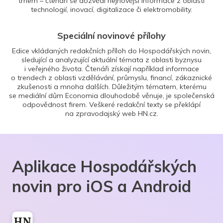
trhem – čtenáři se dozvědí nejnovější informace z oblasti
technologií, inovací, digitalizace či elektromobility.
Speciální novinové přílohy
Edice vkládaných redakčních příloh do Hospodářských novin,
sledující a analyzující aktuální témata z oblasti byznysu
i veřejného života. Čtenáři získají například informace
o trendech z oblasti vzdělávání, průmyslu, financí, zákaznické
zkušenosti a mnoha dalších. Důležitým tématem, kterému
se mediální dům Economia dlouhodobě věnuje, je společenská
odpovědnost firem. Veškeré redakční texty se překlápí
na zpravodajský web HN.cz.
Aplikace Hospodářských
novin pro iOS a Android