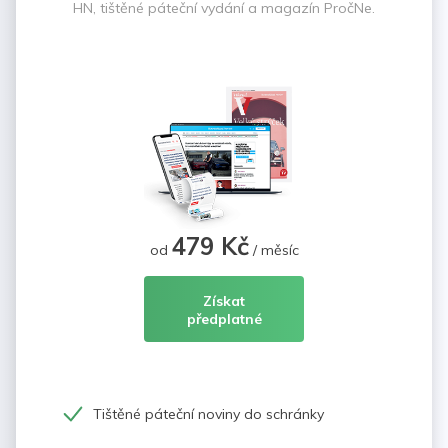
HN, tištěné páteční vydání a magazín PročNe.
479 Kč
od
/ měsíc
Získat
předplatné
Tištěné páteční noviny do schránky