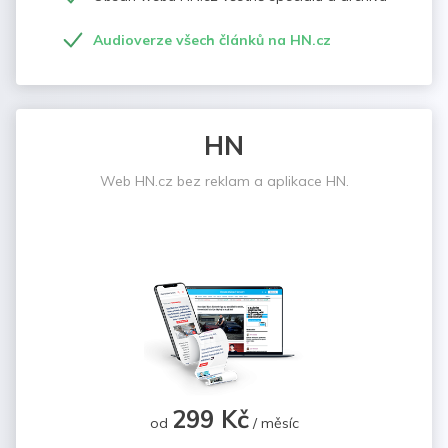
Audioverze všech článků na HN.cz
HN
Web HN.cz bez reklam a aplikace HN.
299 Kč
od
/ měsíc