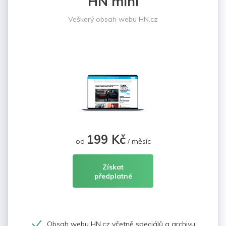
HN mini
Veškerý obsah webu HN.cz
199 Kč
od
/ měsíc
Získat
předplatné
Obsah webu HN.cz včetně speciálů a archivu