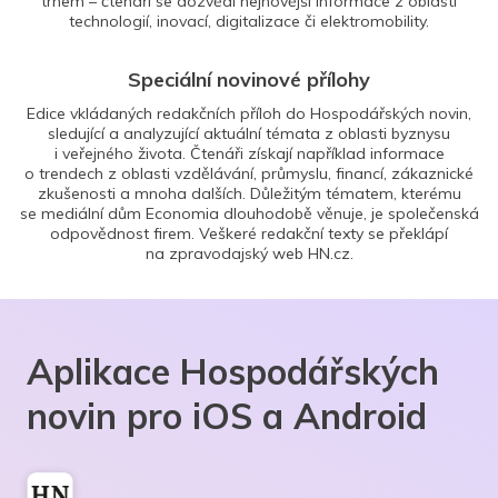
trhem – čtenáři se dozvědí nejnovější informace z oblasti
technologií, inovací, digitalizace či elektromobility.
Speciální novinové přílohy
Edice vkládaných redakčních příloh do Hospodářských novin,
sledující a analyzující aktuální témata z oblasti byznysu
i veřejného života. Čtenáři získají například informace
o trendech z oblasti vzdělávání, průmyslu, financí, zákaznické
zkušenosti a mnoha dalších. Důležitým tématem, kterému
se mediální dům Economia dlouhodobě věnuje, je společenská
odpovědnost firem. Veškeré redakční texty se překlápí
na zpravodajský web HN.cz.
Aplikace Hospodářských
novin pro iOS a Android